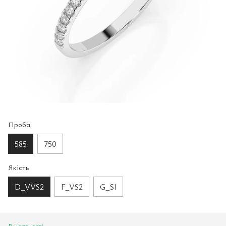
Проба
585
750
Якість
D_VVS2
F_VS2
G_SI
В наявності