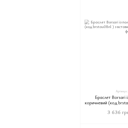
Артикул:
Браслет Borsari і
коричневий (код brsta
зо
3 636 гр