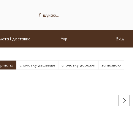
лата і доставка
Вхід
Укр
ярністю
спочатку дешевше
спочатку дорожчі
за назвою