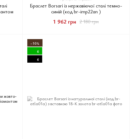
талі
Браслет Borsari із нержавіючої сталі темно-
мантом
синій (код br-imp22an )
1 962 грн
2 180 грн
−10%
6
6