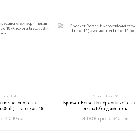
 brstau08nl
Артикул: brstau10
з полірованої сталі
Браслет Borsari із нержавіючої стал
u08nl ) з вставкою 18-К
brstau10) з діамантом
лота
н
3 006 грн
4 040 грн
3 340 грн