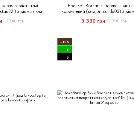
з нержавіючої сталі
Браслет Borsari із нержавіючої с
stau22 ) з діамантом
коричневий (код br-corda03) з діа
н
3 330 грн
3 340 грн
3 700 грн
−10%
6
6