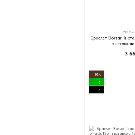
Артикул:
Браслет Borsari із ста
з вставкою
3 6
−10%
6
6