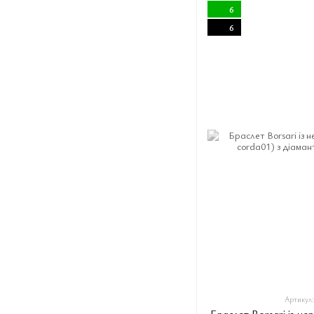
6
6
Артикул:
Браслет Borsari із не