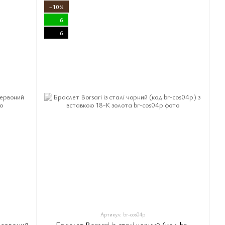
−10%
6
6
Артикул: br-cos04p
 червоний
Браслет Borsari із сталі чорний (код br-