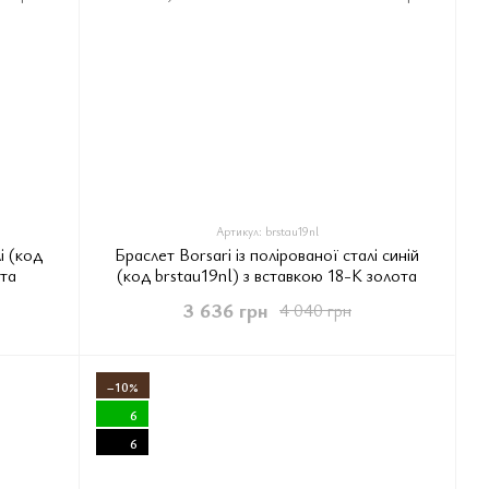
Артикул: brstau19nl
і (код
Браслет Borsari із полірованої сталі синій
ота
(код brstau19nl) з вставкою 18-К золота
3 636 грн
4 040 грн
−10%
6
6