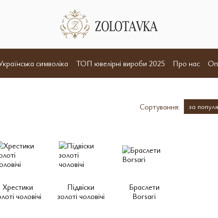
Українська символіка
ТОП ювелірні вироби 2025
Про нас
Оп
и
Відгуки
Угода користувача
Договір оферта
Сортування:
за попул
Хрестики
Підвіски
Браслети
олоті чоловічі
золоті чоловічі
Borsari