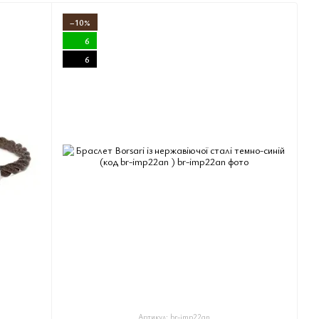
−10%
6
6
Артикул: br-imp22an