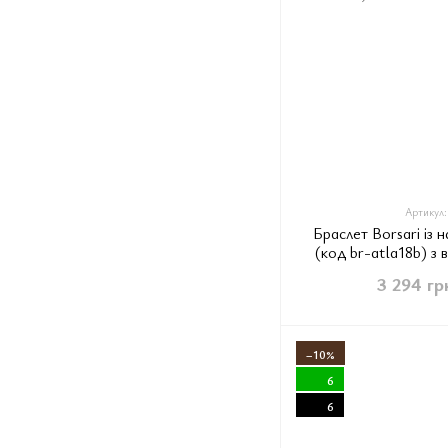
Артикул:
Браслет Borsari із н
(код br-atla18b) з
3 294 гр
−10%
6
6