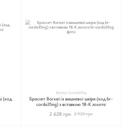
Артикул: br-corda35ng
і (код
Браслет Borsari із вишневої шкіри (код br-
corda35ng) з вставкою 18-К золота
2 628 грн
2 920 грн