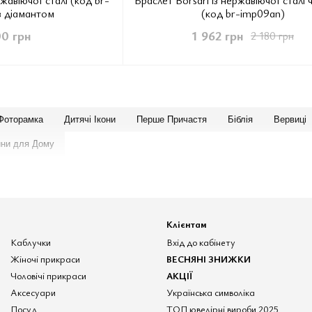
з діамантом
(код br-imp09an)
00 грн
1 962 грн
2 180 грн
 Фоторамка
Дитячі Ікони
Перше Причастя
Біблія
Вервиці
ини для Дому
Клієнтам
Каблучки
Вхід до кабінету
Жіночі прикраси
ВЕСНЯНІ ЗНИЖКИ
Чоловічі прикраси
АКЦІЇ
Аксесуари
Українська символіка
Посуд
ТОП ювелірні вироби 2025