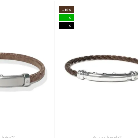
−10%
6
6
: brstau22
Артикул: br-corda03