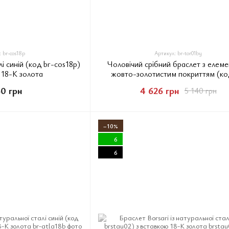
 br-cos18p
Артикул: br-tor01by
лі синій (код br-cos18p)
Чоловічий срібний браслет з елем
 18-К золота
жовто-золотистим покриттям (ко
tor01by) з діамантом
60 грн
4 626 грн
5 140 грн
−10%
6
6