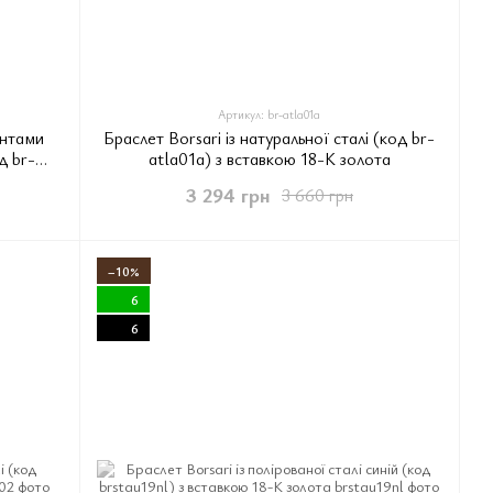
Артикул: br-atla01a
ентами
Браслет Borsari із натуральної сталі (код br-
д br-
atla01a) з вставкою 18-К золота
3 294 грн
3 660 грн
−10%
6
6