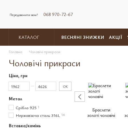
Перейти до основного контенту
068 970-72-67
Передзвонити вам?
ВЕСНЯНІ ЗНИЖКИ
АКЦІЇ
КАТАЛОГ
Обмін та повернення
Контакт
Головна
Чоловічі прикраси
Чоловічі прикраси
Ціна, грн
Від Ціна, грн
До Ціна, грн
ОК
Метал
Срібло 925
1
Браслети
золоті чоловічі
з
Нержавіюча сталь 316L
14
Вставка/камінь