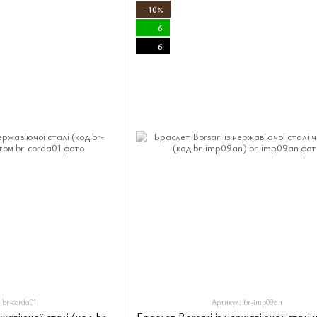
−10%
6
6
 br-corda01
Артикул: br-imp09an
ржавіючої сталі (код br-
Браслет Borsari із нержавіючої сталі