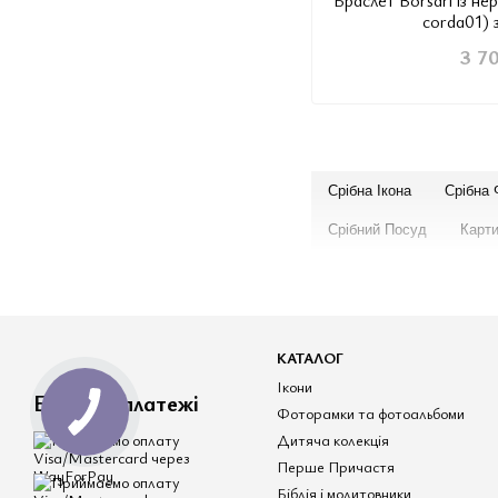
corda01) 
3 7
Срібна Ікона
Срібна
Срібний Посуд
Карт
КАТАЛОГ
Ікони
Безпечні платежі
Фоторамки та фотоальбоми
Дитяча колекція
Перше Причастя
Біблія і молитовники