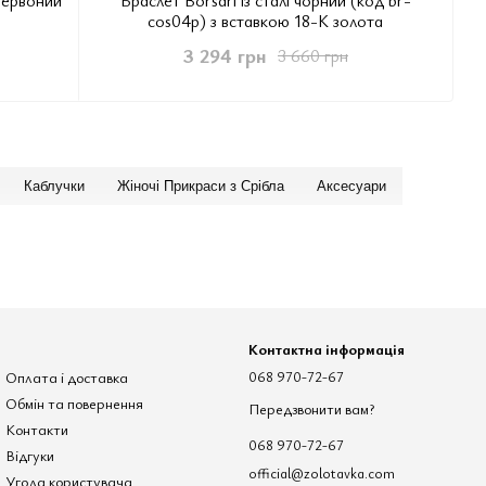
cos04p) з вставкою 18-К золота
3 294 грн
3 660 грн
Каблучки
Жіночі Прикраси з Срібла
Аксесуари
Контактна інформація
Оплата і доставка
068 970-72-67
Обмін та повернення
Передзвонити вам?
Контакти
068 970-72-67
Відгуки
official@zolotavka.com
Угода користувача