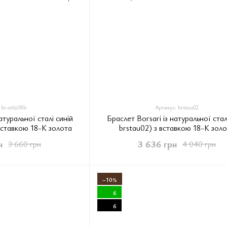
 br-atla18b
Артикул: brstau02
атуральної сталі синій
Браслет Borsari із натуральної стал
 вставкою 18-К золота
brstau02) з вставкою 18-К зол
н
3 636 грн
3 660 грн
4 040 грн
−10%
6
6