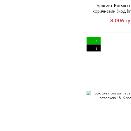
Браслет Borsari і
коричневий (код br
3 006 гр
6
6