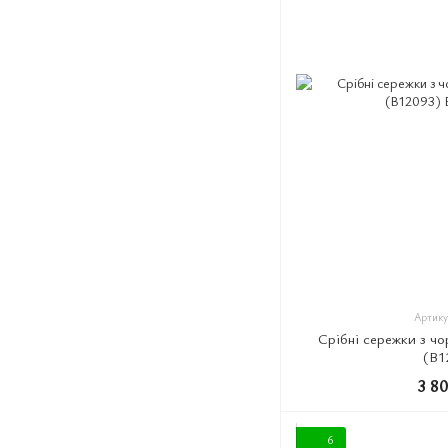
Артику
Срібні сережки з ч
(B1
3 8
6