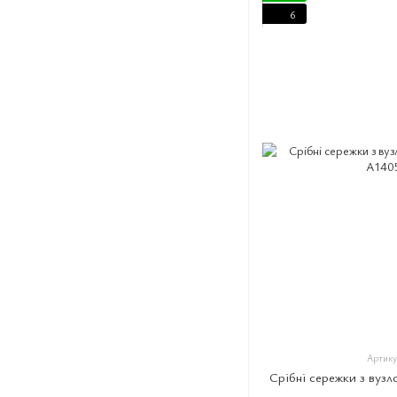
6
Артику
Срібні сережки з вузл