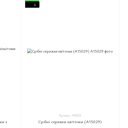
6
Артикул: A15029
ки з
Срібні сережки квіточки (A15029)