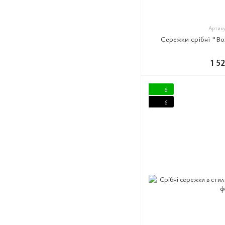
Артику
Сережки срібні "Во
1 5
6
6