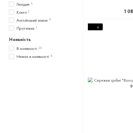
5
Гвоздик
1 0
2
Конго
9
Англійський замок
1
6
Протяжки
Наявність
20
В наявності
4
Немає в наявності