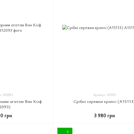
л: B12093
Артикул: A15113
орним агатом Ван Кліф
Срібні сережки краплі (A15113
2093)
00 грн
3 980 грн
6