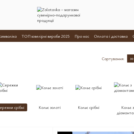
символіка
ТОП ювелірні вироби 2025
Про нас
Оплата і доставка
 оферта
Сортування:
за
ережки срібні
Кольє золоті
Кольє срібні
Кольє з
діаманта