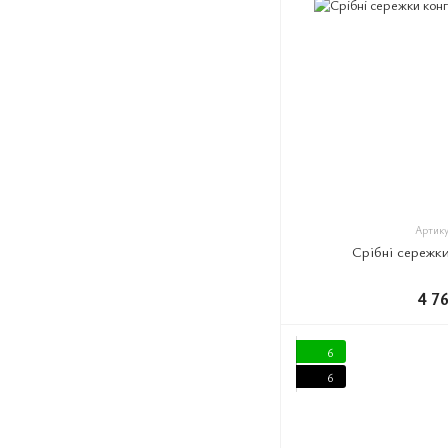
Артику
Срібні сережк
4 7
6
6