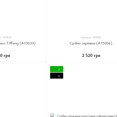
л: A13033
Артикул: A15006
тилі Tiffany (A13033)
Срібні сережки (A15006)
80 грн
2 520 грн
6
6