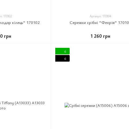
л: 170102
Артикул: 170104
лодар кілець" 170102
Сережки срібні "Феєрія" 1701
20 грн
1 260 грн
6
6