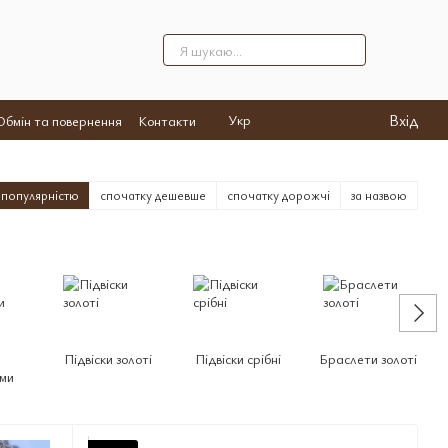
Вхід
Укр
Обмін та повернення
Контакти
 популярністю
спочатку дешевше
спочатку дорожчі
за назвою
Підвіски золоті
Підвіски срібні
Браслети золоті
ми