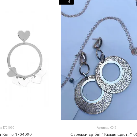
6
: 1704090
Артикул: 0019
і Конго 1704090
Сережки срібні "Кільця щастя" 0