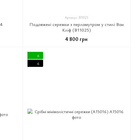
Артикул: B11025
04
Подовжені сережки з перламутром у стилі Ван
Кліф (B11025)
4 800 грн
6
6