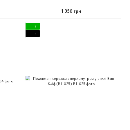
1 350 грн
6
6