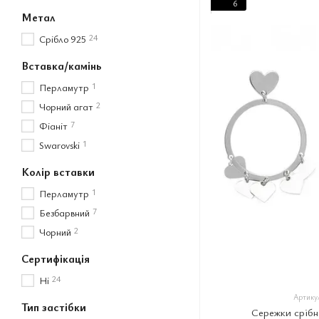
6
Метал
24
Срібло 925
Вставка/камінь
1
Перламутр
2
Чорний агат
7
Фіаніт
1
Swarovski
Колір вставки
1
Перламутр
7
Безбарвний
2
Чорний
Сертифікація
24
Ні
Артикул
Тип застібки
Сережки срібн