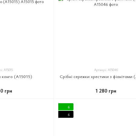
л: A15015
Артикул: A15046
и конго (A15015)
Срібні сережки хрестики з фіанітами 
60 грн
1 280 грн
6
6