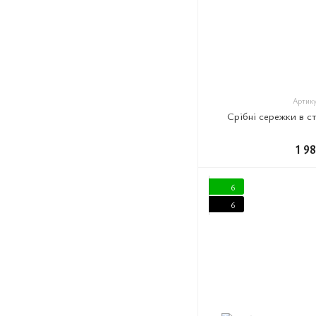
Артику
Срібні сережки в с
1 9
6
6