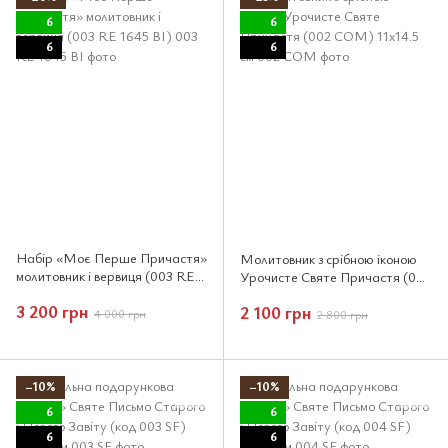
6
6
6
6
Набір «Моє Перше Причастя»
Молитовник з срібною іконою
молитовник і вервиця (003 RE
Урочисте Святе Причастя (002
1645 BI)
COM) 11х14.5 см
3 200 грн
2 100 грн
4 000 грн
2 800 грн
−10%
−10%
6
6
6
6