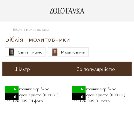
Біблія і молитовники
Біблія і молитовники
Святе Письмо
Молитовники
Фільтр
За популярністю
6
6
6
6