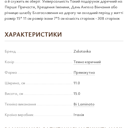
а й служить як оберіг. Універсальність Такий подарунок доречний на:
Перше Причастя, Хрещення Іменини, День Ангела Вінчання або
річницю шлюбу Благословення на дорогу чи складний період у житті
розмір 15* 11 см розмір ікони 7*5 см кількість сторінок - 308 сторінок
ХАРАКТЕРИСТИКИ
Бренд
Zolotavka
Колір
Темно коричний
Форма
Прямокутна
Ширина, см
11.0
Висота, см
15.0
Техніка виконання
Bi Laminato
Країна виробник
Італія