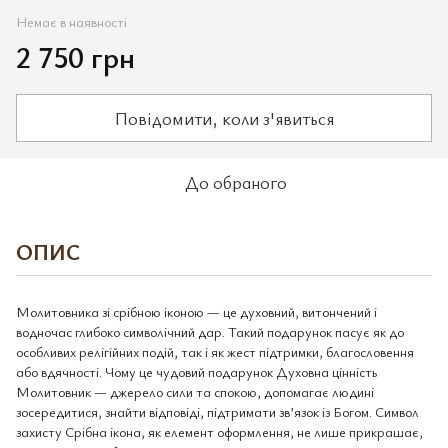
Немає в наявності
2 750 грн
Повідомити, коли з'явиться
До обраного
ОПИС
Молитовника зі срібною іконою — це духовний, витончений і
водночас глибоко символічний дар. Такий подарунок пасує як до
особливих релігійних подій, так і як жест підтримки, благословення
або вдячності. Чому це чудовий подарунок Духовна цінність
Молитовник — джерело сили та спокою, допомагає людині
зосередитися, знайти відповіді, підтримати зв’язок із Богом. Символ
захисту Срібна ікона, як елемент оформлення, не лише прикрашає,