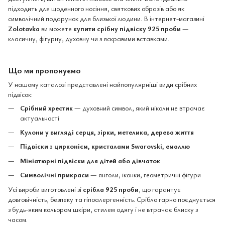
підходить для щоденного носіння, святкових образів або як
символічний подарунок для близької людини. В інтернет-магазині
Zolotavka
ви можете
купити срібну підвіску 925 проби
—
класичну, фігурну, духовну чи з яскравими вставками.
Що ми пропонуємо
У нашому каталозі представлені найпопулярніші види срібних
підвісок:
Срібний хрестик
— духовний символ, який ніколи не втрачає
актуальності
Кулони у вигляді серця, зірки, метелика, дерева життя
Підвіски з цирконієм, кристалами Swarovski, емаллю
Мініатюрні підвіски для дітей або дівчаток
Символічні прикраси
— янголи, іконки, геометричні фігури
Усі вироби виготовлені зі
срібла 925 проби
, що гарантує
довговічність, безпеку та гіпоалергенність. Срібло гарно поєднується
з будь-яким кольором шкіри, стилем одягу і не втрачає блиску з
часом.