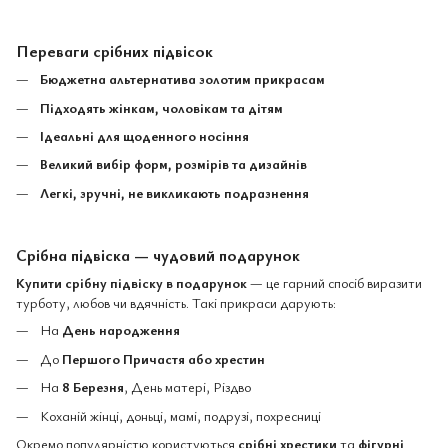
Переваги срібних підвісок
Бюджетна альтернатива золотим прикрасам
Підходять жінкам, чоловікам та дітям
Ідеальні для щоденного носіння
Великий вибір форм, розмірів та дизайнів
Легкі, зручні, не викликають подразнення
Срібна підвіска — чудовий подарунок
Купити срібну підвіску в подарунок
— це гарний спосіб виразити
турботу, любов чи вдячність. Такі прикраси дарують:
На
День народження
До
Першого Причастя або хрестин
На
8 Березня
, День матері, Різдво
Коханій жінці, доньці, мамі, подрузі, похресниці
Окремо популярністю користуються
срібні хрестики
та
фігурні