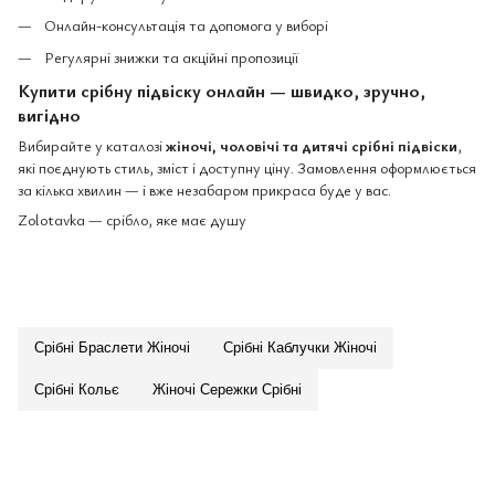
Онлайн-консультація та допомога у виборі
Регулярні знижки та акційні пропозиції
Купити срібну підвіску онлайн — швидко, зручно,
вигідно
Вибирайте у каталозі
жіночі, чоловічі та дитячі срібні підвіски
,
які поєднують стиль, зміст і доступну ціну. Замовлення оформлюється
за кілька хвилин — і вже незабаром прикраса буде у вас.
Zolotavka — срібло, яке має душу
Срібні Браслети Жіночі
Срібні Каблучки Жіночі
Срібні Кольє
Жіночі Сережки Срібні