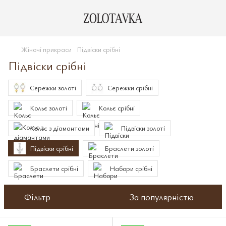
Жіночі прикраси
Підвіски срібні
Підвіски срібні
Сережки золоті
Сережки срібні
Кольє золоті
Кольє срібні
Кольє з діамантами
Підвіски золоті
Підвіски срібні
Браслети золоті
Браслети срібні
Набори срібні
Фільтр
За популярністю