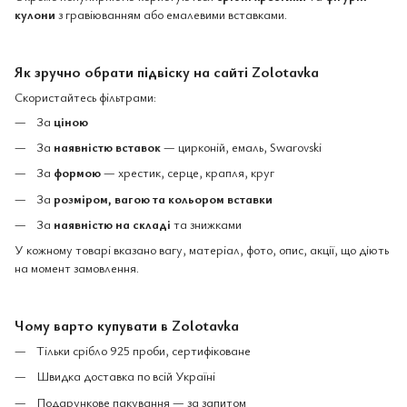
кулони
з гравіюванням або емалевими вставками.
Як зручно обрати підвіску на сайті Zolotavka
Скористайтесь фільтрами:
За
ціною
За
наявністю вставок
— цирконій, емаль, Swarovski
За
формою
— хрестик, серце, крапля, круг
За
розміром, вагою та кольором вставки
За
наявністю на складі
та знижками
У кожному товарі вказано вагу, матеріал, фото, опис, акції, що діють
на момент замовлення.
Чому варто купувати в Zolotavka
Тільки срібло 925 проби, сертифіковане
Швидка доставка по всій Україні
Подарункове пакування — за запитом