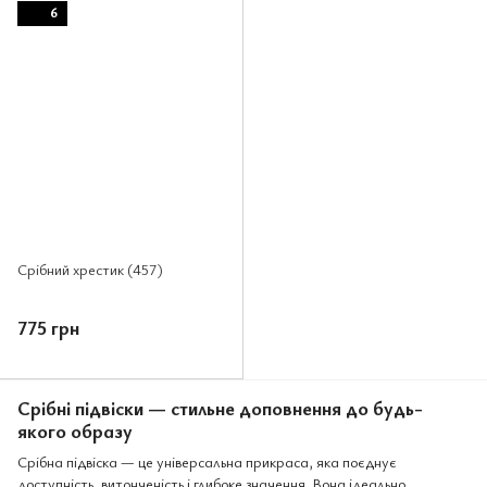
6
Срібний хрестик (457)
775 грн
Срібні підвіски — стильне доповнення до будь-
якого образу
Срібна підвіска — це універсальна прикраса, яка поєднує
доступність, витонченість і глибоке значення. Вона ідеально