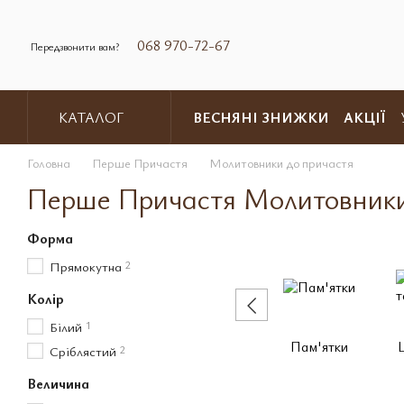
Перейти до основного контенту
068 970-72-67
Передзвонити вам?
ВЕСНЯНІ ЗНИЖКИ
АКЦІЇ
КАТАЛОГ
Обмін та повернення
Контакт
Головна
Перше Причастя
Молитовники до причастя
Перше Причастя Молитовники
Форма
Прямокутна
2
Колір
Білий
1
Пам'ятки
Сріблястий
2
Величина