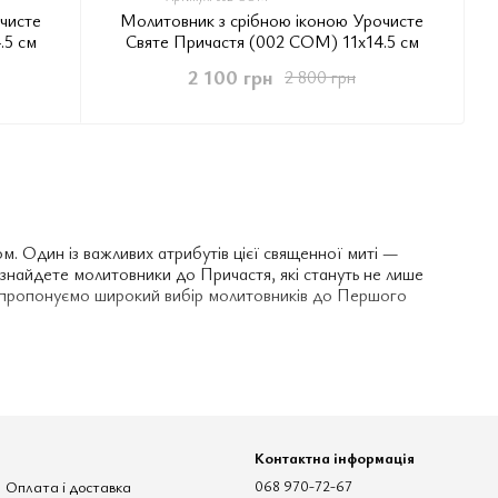
чисте
Молитовник з срібною іконою Урочисте
.5 см
Святе Причастя (002 COM) 11х14.5 см
2 100 грн
2 800 грн
м. Один із важливих атрибутів цієї священної миті —
 знайдете молитовники до Причастя, які стануть не лише
и пропонуємо широкий вибір молитовників до Першого
ент молитовників є одним із найбільших на ринку. У нашому
ршого Причастя. Кожен молитовник виготовляється з
енту.
Контактна інформація
Оплата і доставка
068 970-72-67