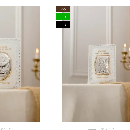
−25%
6
6
: 001 COM
Артикул: 003 COM