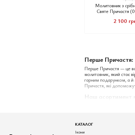
Молитовник з сріб
Святе Причастя (
2 100 гр
Перше Причастя: 
Перше Причастя — це важ
молитовник, який стає в
гарним подарунком, а й
Причастя, які допоможут
Наш асортимент 
Ми спеціалізуємося на с
магазині ви знайдете мо
високоякісних матеріалів
КАТАЛОГ
Переваги наших м
Ікони