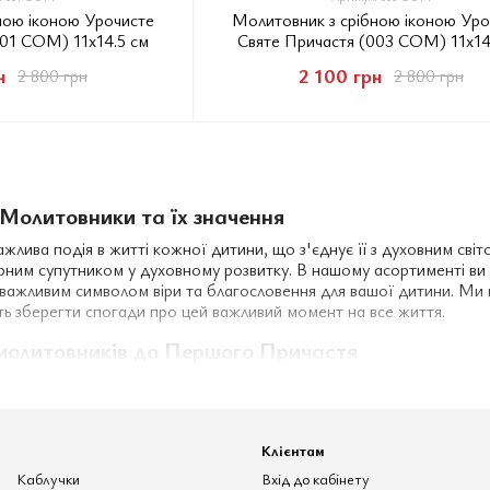
ною іконою Урочисте
Молитовник з срібною іконою Уро
001 COM) 11х14.5 см
Святе Причастя (003 COM) 11х14
н
2 100 грн
2 800 грн
2 800 грн
Молитовники та їх значення
лива подія в житті кожної дитини, що з'єднує її з духовним світо
ірним супутником у духовному розвитку. В нашому асортименті ви
 важливим символом віри та благословення для вашої дитини. М
ь зберегти спогади про цей важливий момент на все життя.
молитовників до Першого Причастя
творенні високоякісних виробів для духовних подій, і наш асортим
литовники різних розмірів та стилів, що чудово підійдуть для Пе
 і має елегантний дизайн, який підкреслює важливість святого мом
Клієнтам
олитовників до Першого Причастя
Каблучки
Вхід до кабінету