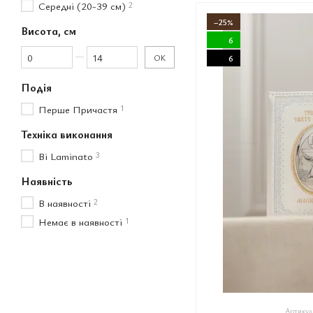
Середні (20-39 см)
2
−25%
Висота, см
6
Від Висота, см
До Висота, см
ОК
6
Подія
Перше Причастя
1
Техніка виконання
Bi Laminato
3
Наявність
В наявності
2
Немає в наявності
1
Артикул