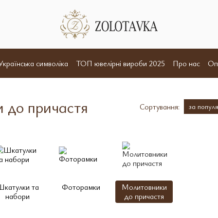
Українська символіка
ТОП ювелірні вироби 2025
Про нас
Оп
и
Відгуки
Угода користувача
Договір оферта
 до причастя
Сортування:
за попул
Шкатулки та
Фоторамки
Молитовники
набори
до причастя