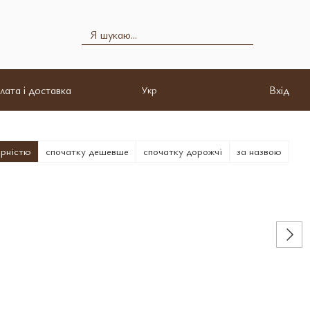
лата і доставка
Вхід
Укр
ярністю
спочатку дешевше
спочатку дорожчі
за назвою