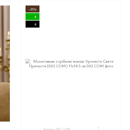
−25%
6
6
1
Артикул: 002 COM