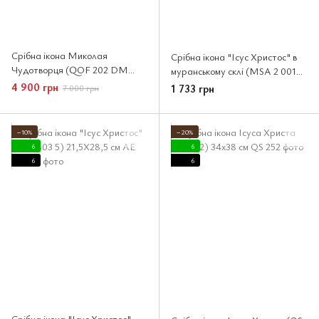
Срібна ікона Миколая
Срібна ікона "Ісус Христос" в
Чудотворця (QOF 202 DM
муранському склі (MSA 2 001
8330 GY ) 46x51 см
GB) 9X12 см
4 900 грн
1 733 грн
7 000 грн
−10%
−20%
6
6
6
6
Срібна ікона "Ісус Христос"