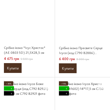
Срібна ікона "Ісус Христос"
Срібна ікона Пресвяте Серце
(AE 0803 5D) 21,5X28,5 см
Ісуса (код C790 B2886)
19*26,5 см
4 675 грн
6 400 грн
5 500 грн
8 000 грн
Купити
Купити
−30%
−15%
6
6
6
6