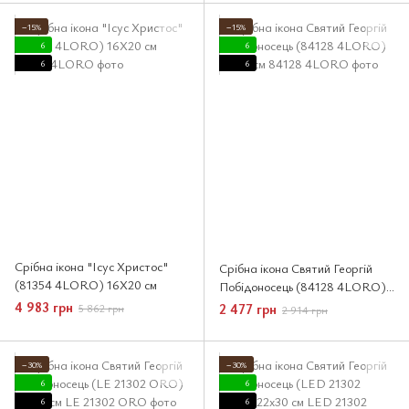
−15%
−15%
6
6
6
6
Срібна ікона "Ісус Христос"
Срібна ікона Святий Георгій
(81354 4LORO) 16X20 см
Побідоносець (84128 4LORO)
15х20 см
4 983 грн
2 477 грн
5 862 грн
2 914 грн
−30%
−30%
6
6
6
6