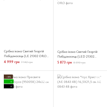
Срібна ікона Святий Георгій
Срібна ікона Святий Георгій
Побідоносець (LE 21302 ORO)
Побідоносець (LED 21302
20х27 см
ORO) 22х30 см
4 999 грн
5 873 грн
7 142 грн
8 390 грн
−30%
6
6