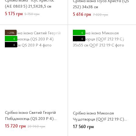
Срібна ікона Ісуса Христа (QS
(AE 0803 5) 21,5X28,5 см
252) 34x38 см
5 175 грн
5 616 грн
5 750 грн
7 020 грн
−25%
6
6
6
6
Срібна ікона Святий Георгій
Срібна ікона Миколая
Побідоносець (QS 203 P 4)
Чудотворця (QOF 212 19 C)
45x52 см
35x55 см
15 720 грн
17 560 грн
20 960 грн