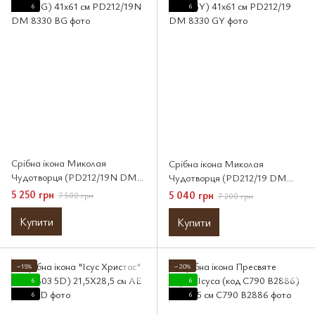
6
6
Срібна ікона Миколая
Срібна ікона Миколая
Чудотворця (PD212/19N DM
Чудотворця (PD212/19 DM
8330 BG) 41x61 см
8330 GY) 41x61 см
5 250 грн
5 040 грн
7 500 грн
7 200 грн
Купити
Купити
−15%
−20%
6
6
6
6