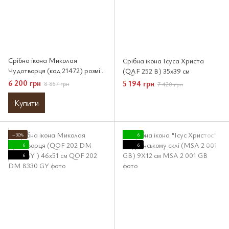
Срібна ікона Миколая
Срібна ікона Ісуса Христа
Чудотворця (код 21472) розмір
(QAF 252 B) 35x39 см
30*41 см
6 200 грн
5 194 грн
8 857 грн
7 420 грн
Купити
−30%
6
6
6
6