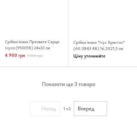
Срібна ікона Пресвяте Серце
Срібна ікона "Ісус Христос"
Ісуса (950058) 24х32 см
(AE 0843 4B) 16,5X21,5 см
4 900 грн
Ціну уточнюйте
7 000 грн
Показати ще 3 товара
Назад
Вперед
1
з 2