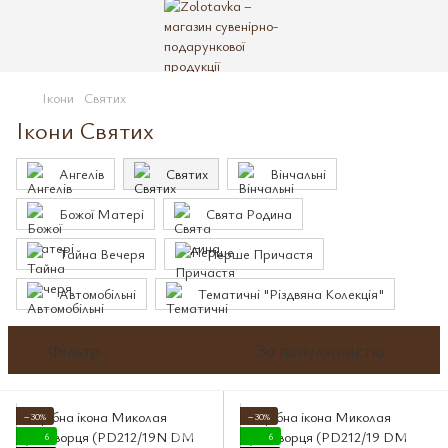
Ікони
Святих
Ікони Святих
Ангелів
Святих
Вінчальні
Божої Матері
Свята Родина
Тайна Вечеря
Перше Причастя
Автомобільні
Тематичні "Різдвяна Колекція"
Фільтр
За популярністю
−30%
−30%
6
6