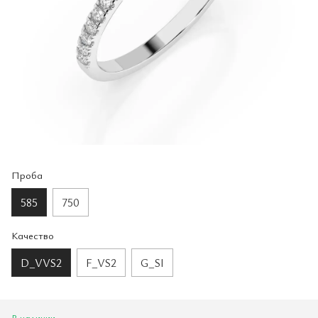
Проба
585
750
Качество
D_VVS2
F_VS2
G_SI
В наличии