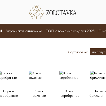
И
Украинская символика
ТОП ювелирные изделия 2025
О на
Отзывы
Пользовательское соглашение
Договор оферты
Сортировка:
по попул
Серьги
Колье
Колье
Колье 
серебряные
золотые
серебряное
бриллиан