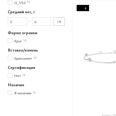
G_VS2
18
6
Средний вес, г
От Средний вес, г
До Средний вес, г
OK
Форма огранки
Круг
18
Вставка/камень
Бриллиант
18
Сертификация
Нет
18
Наличие
В наличии
18
Артикул: 10