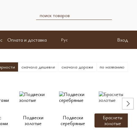
с
Оплата и доставка
Вход
Рус
ярности
сначала дешевле
сначала дороже
по названию
с
Подвески
Подвески
Браслеты
тами
золотые
серебряные
золотые