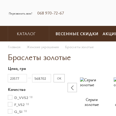
Перейти к основному контенту
068 970-72-67
Перезвонить вам?
ВЕСЕННЫЕ СКИДКИ
АКЦИ
КАТАЛОГ
Обмен и возврат
Контакты
Главная
Женские украшения
Браслеты золотые
Браслеты золотые
Цена, грн
От Цена, грн
До Цена, грн
OK
Качество
D_VVS2
18
Серьги
золотые
F_VS2
18
G_SI
18