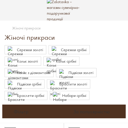
Жіночі прикраси
Жіночі прикраси
Сережки золоті
Сережки срібні
Кольє золоті
Кольє срібні
Кольє з діамантами
Підвіски золоті
Підвіски срібні
Браслети золоті
Браслети срібні
Набори срібні
Фільтр
За популярністю