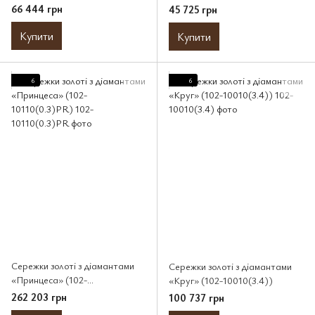
66 444 грн
45 725 грн
Купити
Купити
6
6
Сережки золоті з діамантами
Сережки золоті з діамантами
«Принцеса» (102-
«Круг» (102-10010(3.4))
10110(0.3)PR)
262 203 грн
100 737 грн