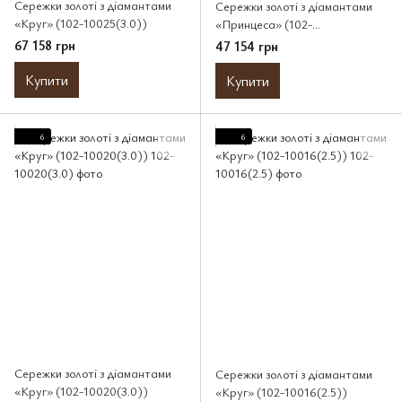
Сережки золоті з діамантами
Сережки золоті з діамантами
«Круг» (102-10025(3.0))
«Принцеса» (102-
10113(2.5)PR)
67 158 грн
47 154 грн
Купити
Купити
6
6
Сережки золоті з діамантами
Сережки золоті з діамантами
«Круг» (102-10020(3.0))
«Круг» (102-10016(2.5))