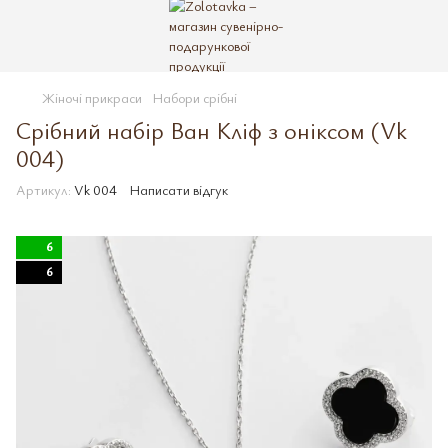
Жіночі прикраси
Набори срібні
Срібний набір Ван Кліф з оніксом (Vk
004)
Артикул:
Vk 004
Написати відгук
6
6