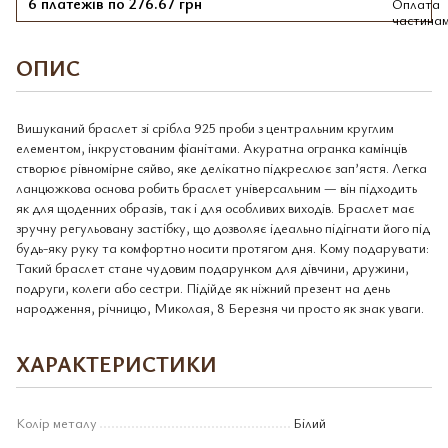
6 платежів по 276.67 грн
ОПИС
Вишуканий браслет зі срібла 925 проби з центральним круглим
елементом, інкрустованим фіанітами. Акуратна огранка камінців
створює рівномірне сяйво, яке делікатно підкреслює зап’ястя. Легка
ланцюжкова основа робить браслет універсальним — він підходить
як для щоденних образів, так і для особливих виходів. Браслет має
зручну регульовану застібку, що дозволяє ідеально підігнати його під
будь-яку руку та комфортно носити протягом дня. Кому подарувати:
Такий браслет стане чудовим подарунком для дівчини, дружини,
подруги, колеги або сестри. Підійде як ніжний презент на день
народження, річницю, Миколая, 8 Березня чи просто як знак уваги.
ХАРАКТЕРИСТИКИ
Колір металу
Білий