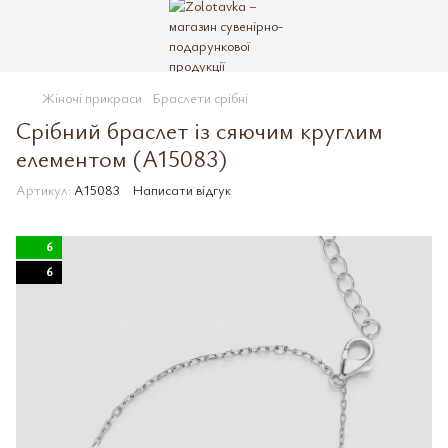
Жіночі прикраси
Браслети срібні
Срібний браслет із сяючим круглим
елементом (A15083)
Артикул:
A15083
Написати відгук
6
6