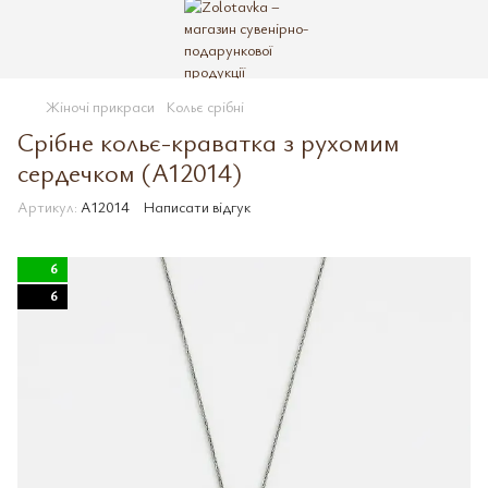
Жіночі прикраси
Кольє срібні
Срібне кольє-краватка з рухомим
сердечком (A12014)
Артикул:
A12014
Написати відгук
6
6