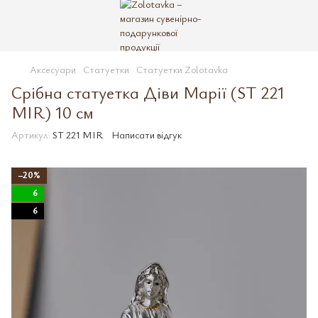
Аксесуари
Статуетки
Статуетки Zolotavka
Срібна статуетка Діви Марії (ST 221
MIR) 10 см
Артикул:
ST 221 MIR
Написати відгук
−20%
6
6