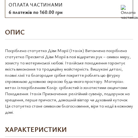
ОПЛАТА ЧАСТИНАМИ
6 платежів по 160.00 грн
ОПИС
Посріблена статуетка Діви Марії (Італія) Витончена посріблена
статуетка Пресвятої Діви Марії в позі відкритих рук – символ миру,
захисту та материнської любові. Італійське походження гарантує
якість виконання та традиційну майстерність. Вишукані деталі,
плавні лінії та благородне срібне покриття роблять цю фігурку
справжньою духовною окрасою будь-якого простору. Матеріал:
метал із посрібленням Колір: сріблястий із золотистими акцентами
Походження: Італія Призначення: релігійний сувенір, подарунок на
хрещення, перше причастя, домашній вівтар чи духовний куточок
Ця статуетка стане символом благословення, віри та надії в кожному
домі.
ХАРАКТЕРИСТИКИ