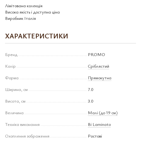
Лімітована колекція
Висока якість і доступна ціна
Виробник Італія
ХАРАКТЕРИСТИКИ
Бренд
PROMO
Колір
Сріблястий
Форма
Прямокутна
Ширина, см
7.0
Висота, см
3.0
Величина
Малі (до 19 см)
Техніка виконання
Bi Laminato
Охоплення зображення
Ростові