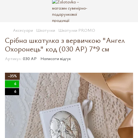
Аксесуари
Шкатулки
Шкатулки PROMO
Срібна шкатулка з вервичкою "Ангел
Охоронець" код (030 AP) 7*9 см
Артикул:
030 AP
Написати відгук
−35%
6
6