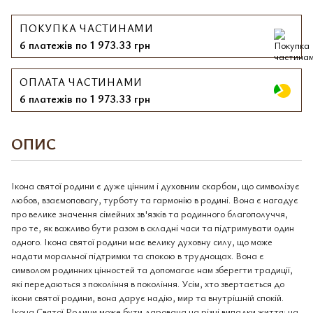
ПОКУПКА ЧАСТИНАМИ
6 платежів по 1 973.33 грн
ОПЛАТА ЧАСТИНАМИ
6 платежів по 1 973.33 грн
ОПИС
Ікона святої родини є дуже цінним і духовним скарбом, що символізує
любов, взаємоповагу, турботу та гармонію в родині. Вона є нагадує
про велике значення сімейних зв'язків та родинного благополуччя,
про те, як важливо бути разом в складні часи та підтримувати один
одного. Ікона святої родини має велику духовну силу, що може
надати моральної підтримки та спокою в труднощах. Вона є
символом родинних цінностей та допомагає нам зберегти традиції,
які передаються з покоління в покоління. Усім, хто звертається до
ікони святої родини, вона дарує надію, мир та внутрішній спокій.
Ікона Святої Родини може бути дарована на різні випадки життя: на