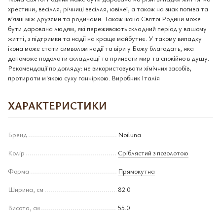
хрестини, весілля, річниці весілля, ювілеї, а також на знак погива та
в’язні між друзями та родичами. Також ікона Святої Родини може
бути дарована людям, які переживають складний період у вашому
житті, з підтримки та надії на краще майбутнє. У такому випадку
ікона може стати символом надії та віри у Божу благодать, яка
допоможе подолати складнощі та принести мир та спокійно в душу.
Рекомендації по догляду: не використовувати хімічних засобів,
протирати м'якою суху ганчіркою. Виробник Італія
ХАРАКТЕРИСТИКИ
Бренд
Noiluna
Колір
Сріблястий з позолотою
Форма
Прямокутна
Ширина, см
82.0
Висота, см
55.0