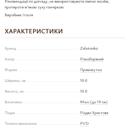
Рекомендації по догляду, не використовувати хімічні засоби,
протирати м'якою суху ганчіркою.
Виробник Італія
ХАРАКТЕРИСТИКИ
Бренд
Zolotavka
Колір
Різнобарвний
Форма
Прямокутна
Ширина, см
10.0
Висота, см
10.0
Величина
Малі (до 19 см)
Подія
Різдво Христове
Техніка виконання
PVD