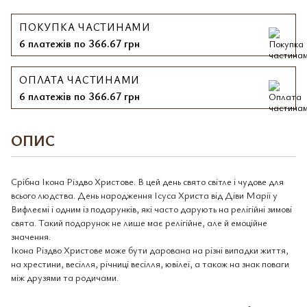
ПОКУПКА ЧАСТИНАМИ
6 платежів по 366.67 грн
ОПЛАТА ЧАСТИНАМИ
6 платежів по 366.67 грн
ОПИС
Срібна Ікона Різдво Христове. В цей день свято світле і чудове для
всього людства. День народження Ісуса Христа від Діви Марії у
Вифлеємі і одним із подарунків, які часто дарують на релігійні зимові
свята. Такий подарунок не лише має релігійне, але й емоційне
значення.
Ікона Різдво Христове може бути дарована на різні випадки життя,
на хрестини, весілля, річниці весілля, ювілеї, а також на знак поваги
між друзями та родичами.