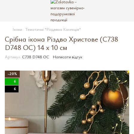
Ікони
Тематичні "Різдвяна Колекція"
Срібна ікона Різдво Христове (С738
D748 OС) 14 х 10 см
Артикул:
С738 D748 OС
Написати відгук
−20%
6
6