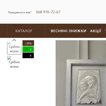
Перейти до основного контенту
068 970-72-67
Передзвонити вам?
ВЕСНЯНІ ЗНИЖКИ
АКЦІЇ
КАТАЛОГ
Обмін та повернення
Контакт
−30%
6
6