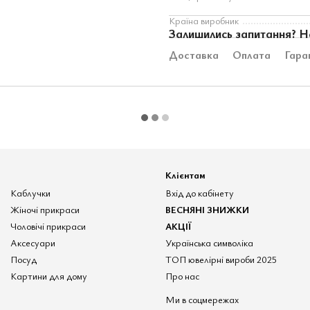
Країна виробник
Залишились запитання? Н
Доставка
Оплата
Гара
Клієнтам
Каблучки
Вхід до кабінету
Жіночі прикраси
ВЕСНЯНІ ЗНИЖКИ
Чоловічі прикраси
АКЦІЇ
Аксесуари
Українська символіка
Посуд
ТОП ювелірні вироби 2025
Картини для дому
Про нас
Ми в соцмережах