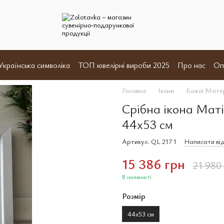
Українська символіка
ТОП ювелірні вироби 2025
Про нас
Оп
и
Відгуки
Угода користувача
Договір оферта
Головна
Ікони
Божої Мате
Срібна ікона Маті
44x53 см
Артикул: QL 217 1
Написати від
15 386 грн
21 980
В наявності
Розмір
44x53 см