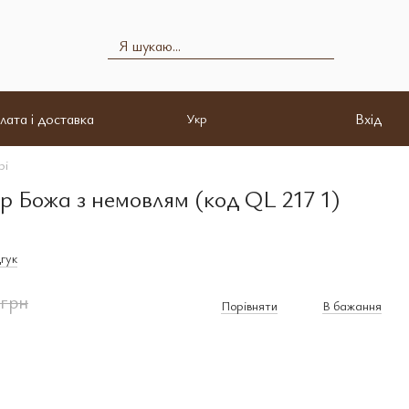
лата і доставка
Вхід
Укр
рі
р Божа з немовлям (код QL 217 1)
гук
 грн
Порівняти
В бажання