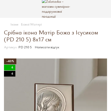
Ікони
Божої Матері
Срібна ікона Матір Божа з Ісусиком
(PD 210 5) 8x17 см
Артикул:
PD 210 5
Написати відгук
−40%
6
6