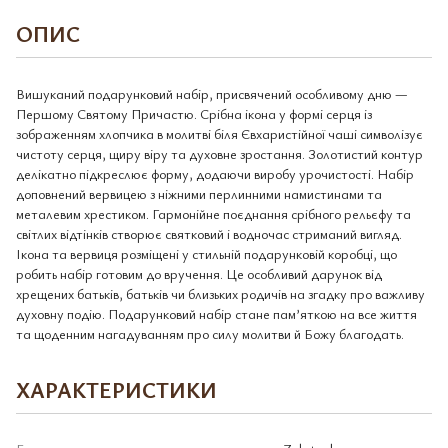
ОПИС
Вишуканий подарунковий набір, присвячений особливому дню —
Першому Святому Причастю. Срібна ікона у формі серця із
зображенням хлопчика в молитві біля Євхаристійної чаші символізує
чистоту серця, щиру віру та духовне зростання. Золотистий контур
делікатно підкреслює форму, додаючи виробу урочистості. Набір
доповнений вервицею з ніжними перлинними намистинами та
металевим хрестиком. Гармонійне поєднання срібного рельєфу та
світлих відтінків створює святковий і водночас стриманий вигляд.
Ікона та вервиця розміщені у стильній подарунковій коробці, що
робить набір готовим до вручення. Це особливий дарунок від
хрещених батьків, батьків чи близьких родичів на згадку про важливу
духовну подію. Подарунковий набір стане пам’яткою на все життя
та щоденним нагадуванням про силу молитви й Божу благодать.
ХАРАКТЕРИСТИКИ