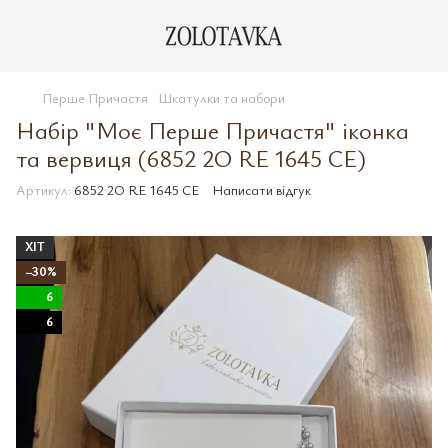
Перше Причастя
Шкатулки та набори
Набір "Моє Перше Причастя" іконка
та вервиця (6852 2O RE 1645 CE)
Артикул:
6852 2O RE 1645 CE
Написати відгук
ХІТ
−30%
6
6