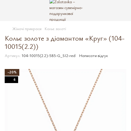
Жіночі прикраси
Кольє золоті
Кольє золоте з діамантом «Круг» (104-
10015(2.2))
Артикул:
104-10015(2.2)-585-G_SI2-red
Написати відгук
−20%
6