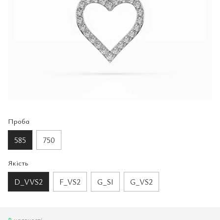
Проба
585
750
Якість
D_VVS2
F_VS2
G_SI
G_VS2
В наявності