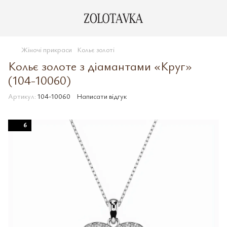
Жіночі прикраси
Кольє золоті
Кольє золоте з діамантами «Круг»
(104-10060)
Артикул:
104-10060
Написати відгук
6