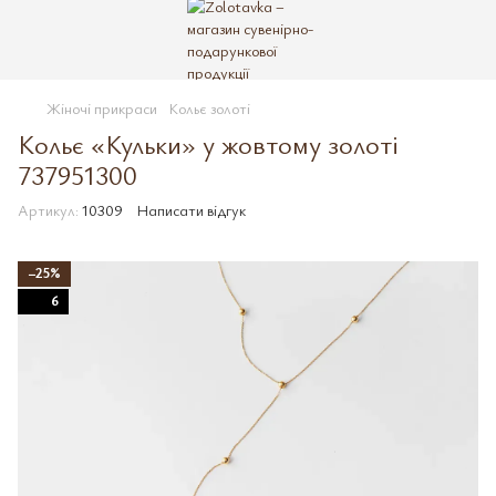
Жіночі прикраси
Кольє золоті
Кольє «Кульки» у жовтому золоті
737951300
Артикул:
10309
Написати відгук
−25%
6