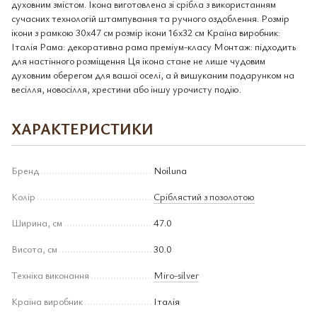
духовним змістом. Ікона виготовлена зі срібла з використанням
сучасних технологій штампування та ручного оздоблення. Розмір
ікони з рамкою 30x47 см розмір ікони 16x32 см Країна виробник:
Італія Рама: декоративна рама преміум-класу Монтаж: підходить
для настінного розміщення Ця ікона стане не лише чудовим
духовним оберегом для вашої оселі, а й вишуканим подарунком на
весілля, новосілля, хрестини або іншу урочисту подію.
ХАРАКТЕРИСТИКИ
Бренд
Noiluna
Колір
Сріблястий з позолотою
Ширина, см
47.0
Висота, см
30.0
Техніка виконання
Miro-silver
Країна виробник
Італія