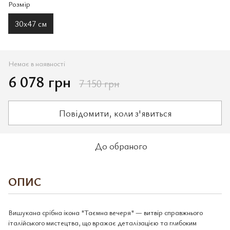
Розмір
30x47 см
Немає в наявності
6 078 грн
7 150 грн
Повідомити, коли з'явиться
До обраного
ОПИС
Вишукана срібна ікона "Таємна вечеря" — витвір справжнього
італійського мистецтва, що вражає деталізацією та глибоким