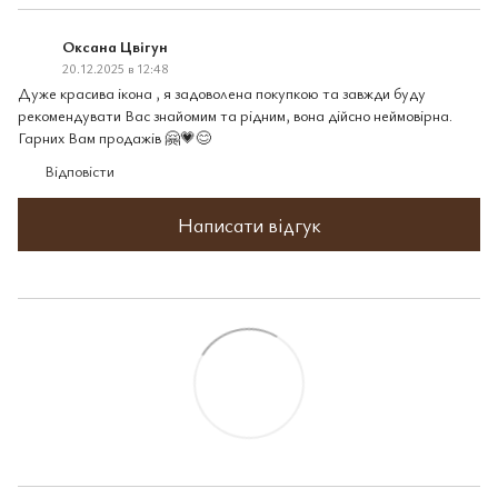
Оксана Цвігун
20.12.2025 в 12:48
Дуже красива ікона , я задоволена покупкою та завжди буду
рекомендувати Вас знайомим та рідним, вона дійсно неймовірна.
Гарних Вам продажів 🤗💗😊
Відповісти
Написати відгук