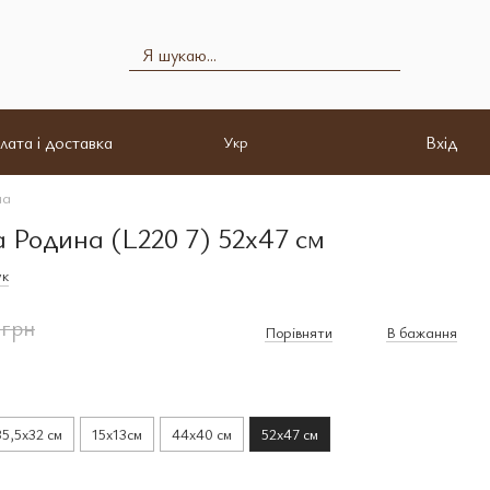
лата і доставка
Вхід
Укр
на
а Родина (L220 7) 52х47 см
ук
 грн
Порівняти
В бажання
35,5х32 см
15x13см
44х40 см
52х47 см