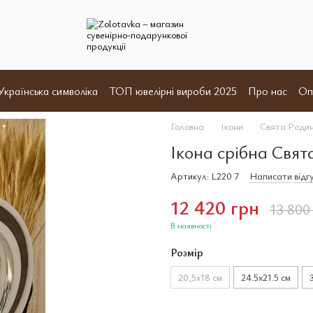
Українська символіка
ТОП ювелірні вироби 2025
Про нас
Оп
и
Відгуки
Угода користувача
Договір оферта
Головна
Ікони
Свята Роди
Ікона срібна Свят
Артикул: L220 7
Написати відг
12 420 грн
13 800
В наявності
Розмір
20,5x18 см
24.5x21.5 см