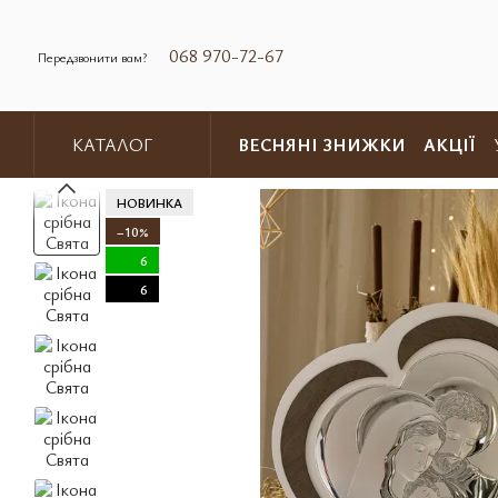
Перейти до основного контенту
068 970-72-67
Передзвонити вам?
ВЕСНЯНІ ЗНИЖКИ
АКЦІЇ
КАТАЛОГ
Обмін та повернення
Контакт
НОВИНКА
−10%
6
6