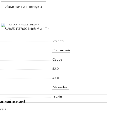
Замовити швидко
ОПЛАТА ЧАСТИНАМИ
6 платежів по 2 070.00 грн
Valenti
Сріблястий
Серце
52.0
47.0
Miro-silver
Італія
апишіть нам!
нтія