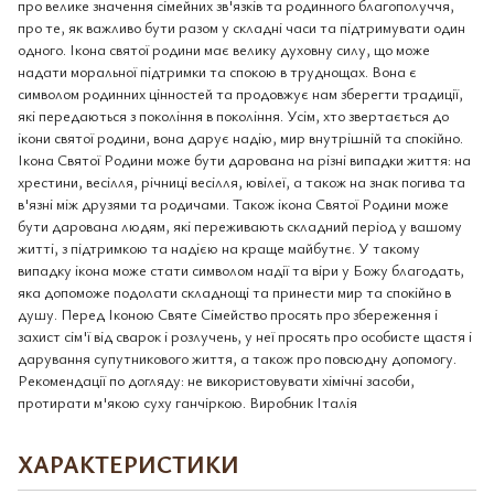
про велике значення сімейних зв'язків та родинного благополуччя,
про те, як важливо бути разом у складні часи та підтримувати один
одного. Ікона святої родини має велику духовну силу, що може
надати моральної підтримки та спокою в труднощах. Вона є
символом родинних цінностей та продовжує нам зберегти традиції,
які передаються з покоління в покоління. Усім, хто звертається до
ікони святої родини, вона дарує надію, мир внутрішній та спокійно.
Ікона Святої Родини може бути дарована на різні випадки життя: на
хрестини, весілля, річниці весілля, ювілеї, а також на знак погива та
в'язні між друзями та родичами. Також ікона Святої Родини може
бути дарована людям, які переживають складний період у вашому
житті, з підтримкою та надією на краще майбутнє. У такому
випадку ікона може стати символом надії та віри у Божу благодать,
яка допоможе подолати складнощі та принести мир та спокійно в
душу. Перед Іконою Святе Сімейство просять про збереження і
захист сім'ї від сварок і розлучень, у неї просять про особисте щастя і
дарування супутникового життя, а також про повсюдну допомогу.
Рекомендації по догляду: не використовувати хімічні засоби,
протирати м'якою суху ганчіркою. Виробник Італія
ХАРАКТЕРИСТИКИ