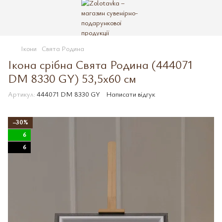
Ікони
Свята Родина
Ікона срібна Свята Родина (444071
DM 8330 GY) 53,5x60 см
Артикул:
444071 DM 8330 GY
Написати відгук
−30%
6
6