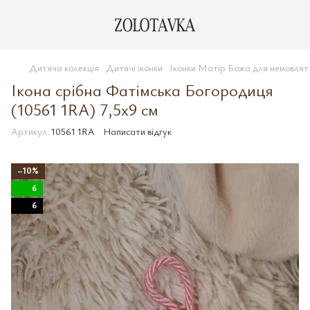
Дитяча колекція
Дитячі іконки
Іконки Матір Божа для немовлят
Ікона срібна Фатімська Богородиця
(10561 1RA) 7,5x9 см
Артикул:
10561 1RA
Написати відгук
−10%
6
6