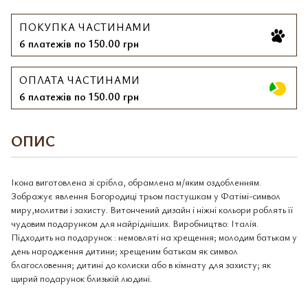
ПОКУПКА ЧАСТИНАМИ
6 платежів по 150.00 грн
ОПЛАТА ЧАСТИНАМИ
6 платежів по 150.00 грн
ОПИС
Ікона виготовлена зі срібла, обрамлена м/яким оздобленням.
Зображує явлення Богородиці трьом пастушкам у Фатімі-символ
миру,молитви і захисту. Витончений дизайн і ніжні кольори роблять її
чудовим подарунком для найрідніших. Виробництво: Італія.
Підходить на подарунок : немовляті на хрещення; молодим батькам у
день народження дитини; хрещеним батькам як символ
благословення; дитині до колиски або в кімнату для захисту; як
щирий подарунок близькій людині.