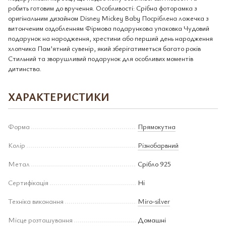
робить готовим до вручення. Особливості: Срібна фоторамка з
оригінальним дизайном Disney Mickey Baby Посріблена ложечка з
витонченим оздобленням Фірмова подарункова упаковка Чудовий
подарунок на народження, хрестини або перший день народження
хлопчика Пам’ятний сувенір, який зберігатиметься багато років
Стильний та зворушливий подарунок для особливих моментів
дитинства.
ХАРАКТЕРИСТИКИ
Форма
Прямокутна
Колір
Різнобарвний
Метал
Срібло 925
Сертифікація
Ні
Техніка виконання
Miro-silver
Місце розташування
Домашні