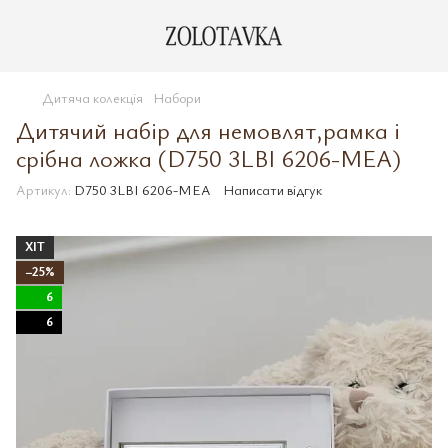
Дитяча колекція
Набори
Дитячий набір для немовлят,рамка і
срібна ложка (D750 3LBI 6206-MEA)
Артикул:
D750 3LBI 6206-MEA
Написати відгук
ХІТ
−25%
6
6