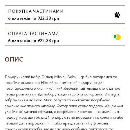
ПОКУПКА ЧАСТИНАМИ
6 платежів по 922.33 грн
ОПЛАТА ЧАСТИНАМИ
6 платежів по 922.33 грн
ОПИС
Подарунковий набір Disney Mickey Baby – срібна фоторамка та
посріблена ложечка Ніжний та пам’ятний подарунок для
новонародженого хлопчика, який збереже найтепліші спогади про
перші роки життя. До набору входить срібна фоторамка Disney із
зображенням малюка Міккі Мауса та елегантна посріблена
ложечка класичного дизайну. Фоторамка стане чудовим місцем для
улюбленої дитячої світлини, а посріблена ложечка — символічним
подарунком, що традиційно дарують на народження, хрестини або
перший день народження. Набір представлений у фірмовій
подарунковій коробці, що надає йому особливої святковості та