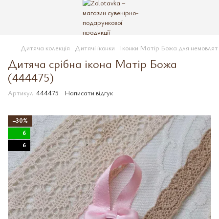
Дитяча колекція
Дитячі іконки
Іконки Матір Божа для немовлят
Дитяча срібна ікона Матір Божа
(444475)
Артикул:
444475
Написати відгук
−30%
6
6