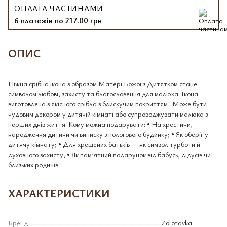
ОПЛАТА ЧАСТИНАМИ
6 платежів по 217.00 грн
ОПИС
Ніжна срібна ікона з образом Матері Божої з Дитятком стане
символом любові, захисту та благословення для малюка. Ікона
виготовлена з якісного срібла з блискучим покриттям . Може бути
чудовим декором у дитячій кімнаті або супроводжувати малюка з
перших днів життя. Кому можна подарувати: • На хрестини,
народження дитини чи виписку з пологового будинку; • Як оберіг у
дитячу кімнату; • Для хрещених батьків — як символ турботи й
духовного захисту; • Як пам’ятний подарунок від бабусь, дідусів чи
близьких родичів.
ХАРАКТЕРИСТИКИ
Бренд
Zolotavka