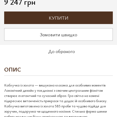
9 247 грн
КУПИТИ
Замовити швидко
До обраного
ОПИС
Каблучка із золота — вишукана класика для особливих моментів
Лаконічний дизайн у поєднанні з сяючим центральним фіанітом
створює елегантний та сучасний образ. Гра світла на камені
підкреслює витонченість прикраси та додає їй особливого блиску.
Каблучка виготовлена із золота 585 проби та чудово підійде для
заручин, подарунка чи щоденного носіння. Стильна форма шинки
робить модель ще більш оригінальною та витонченою