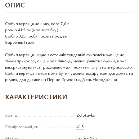
ОПИС
Срібна вервиця на шию, вага 7,6 г
розмір 41.5 см (має застібку)
Срібло 925 проби покрите родієм
Виробник Італія
Срібна вервиця - одна з останніх тенденцій сучасної моди.Це не
тільки прикраса, а ще й релігійно-душевна цінність людини, може
використовуватись традиційно - для молитви і слугувати прикрасою.
Срібна вервиця також може бути чудовим подарунком для друзів та
рідних, для дитини на Перше Причастя, День Народження.
ХАРАКТЕРИСТИКИ
Бренд
Zolotavka
Розмір вервиці, см
41.5
Метал
Срібло 925