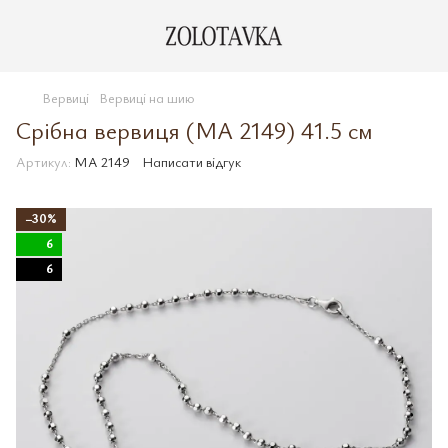
Вервиці
Вервиці на шию
Срібна вервиця (MA 2149) 41.5 см
Артикул:
MA 2149
Написати відгук
−30%
6
6