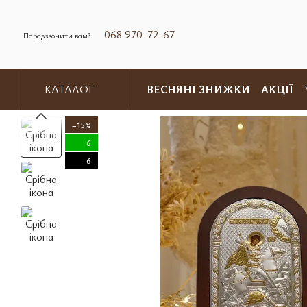
Перейти до основного контенту
068 970-72-67
Передзвонити вам?
ВЕСНЯНІ ЗНИЖКИ
АКЦІЇ
КАТАЛОГ
Обмін та повернення
Контакт
−15%
6
6