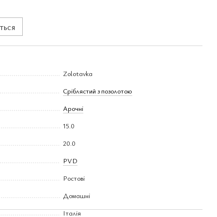
ться
Zolotavka
Сріблястий з позолотою
Арочні
15.0
20.0
PVD
Ростові
Домашні
Італія