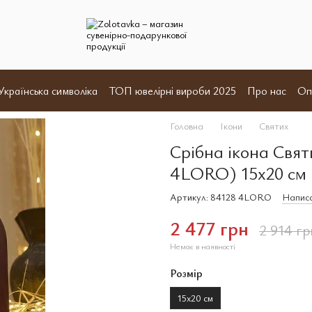
Українська символіка
ТОП ювелірні вироби 2025
Про нас
Оп
и
Відгуки
Угода користувача
Договір оферта
Головна
Ікони
Святих
Срібна ікона Свят
4LORO) 15х20 см
Артикул: 84128 4LORO
Написа
2 477 грн
2 914 гр
Немає в наявності
Розмір
15х20 см