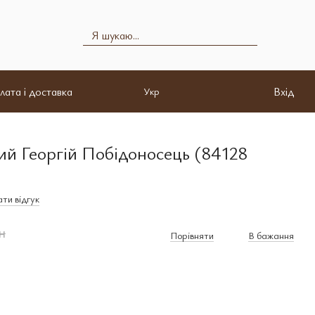
лата і доставка
Вхід
Укр
ий Георгій Побідоносець (84128
ти відгук
н
Порівняти
В бажання