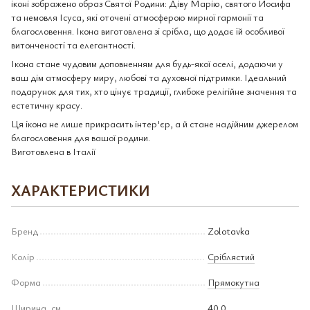
іконі зображено образ Святої Родини: Діву Марію, святого Йосифа
та немовля Ісуса, які оточені атмосферою мирної гармонії та
благословення. Ікона виготовлена зі срібла, що додає їй особливої
витонченості та елегантності.
Ікона стане чудовим доповненням для будь-якої оселі, додаючи у
ваш дім атмосферу миру, любові та духовної підтримки. Ідеальний
подарунок для тих, хто цінує традиції, глибоке релігійне значення та
естетичну красу.
Ця ікона не лише прикрасить інтер'єр, а й стане надійним джерелом
благословення для вашої родини.
Виготовлена в Італії
ХАРАКТЕРИСТИКИ
Бренд
Zolotavka
Колір
Сріблястий
Форма
Прямокутна
Ширина, см
40.0