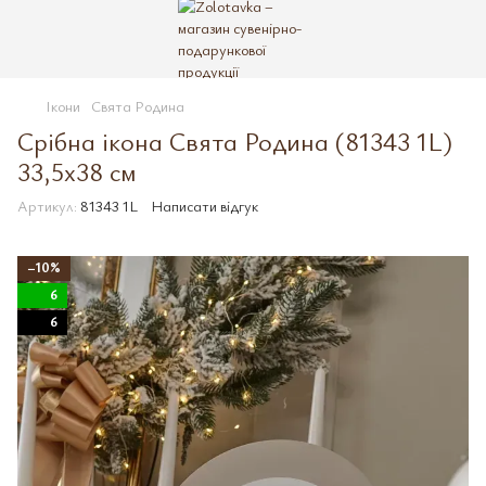
Ікони
Свята Родина
Срібна ікона Свята Родина (81343 1L)
33,5х38 см
Артикул:
81343 1L
Написати відгук
−10%
6
6