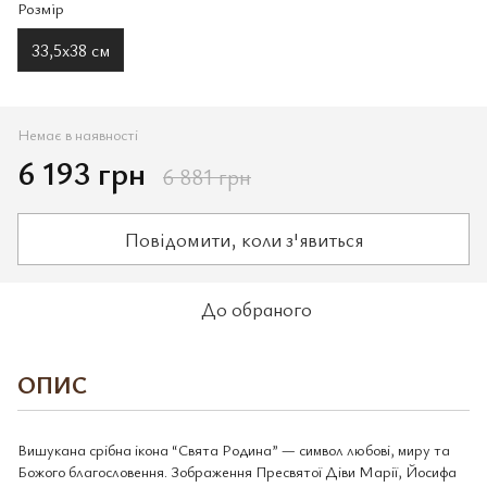
Розмір
33,5х38 см
Немає в наявності
6 193 грн
6 881 грн
Повідомити, коли з'явиться
До обраного
ОПИС
Вишукана срібна ікона “Свята Родина” — символ любові, миру та
Божого благословення. Зображення Пресвятої Діви Марії, Йосифа