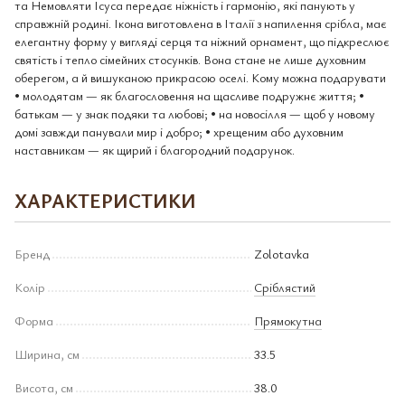
та Немовляти Ісуса передає ніжність і гармонію, які панують у
справжній родині. Ікона виготовлена в Італії з напилення срібла, має
елегантну форму у вигляді серця та ніжний орнамент, що підкреслює
святість і тепло сімейних стосунків. Вона стане не лише духовним
оберегом, а й вишуканою прикрасою оселі. Кому можна подарувати
• молодятам — як благословення на щасливе подружнє життя; •
батькам — у знак подяки та любові; • на новосілля — щоб у новому
домі завжди панували мир і добро; • хрещеним або духовним
наставникам — як щирий і благородний подарунок.
ХАРАКТЕРИСТИКИ
Бренд
Zolotavka
Колір
Сріблястий
Форма
Прямокутна
Ширина, см
33.5
Висота, см
38.0