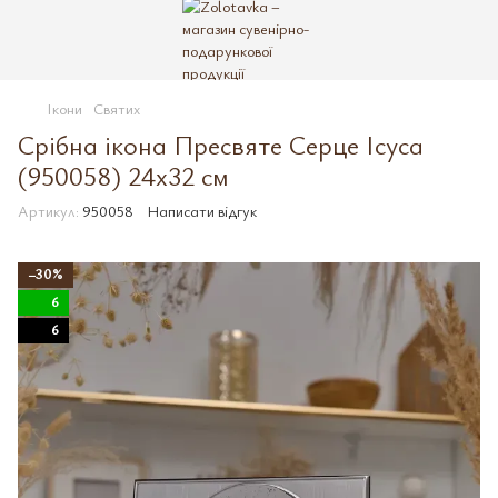
Ікони
Святих
Срібна ікона Пресвяте Серце Ісуса
(950058) 24х32 см
Артикул:
950058
Написати відгук
−30%
6
6