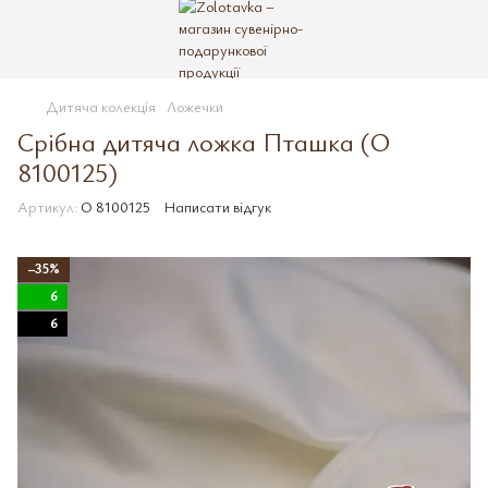
Дитяча колекція
Ложечки
Срібна дитяча ложка Пташка (O
8100125)
Артикул:
O 8100125
Написати відгук
−35%
6
6