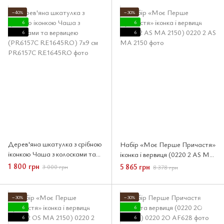
−40%
−30%
6
6
6
6
Дерев'яна шкатулка з срібною
Набір «Моє Перше Причастя»
іконкою Чаша з колосками та
іконка і вервиця (0220 2 AS MA
вервицею (PR6157C
2150)
1 800 грн
5 865 грн
3 000 грн
8 378 грн
RE1645RO) 7x9 см
−30%
−30%
6
6
6
6