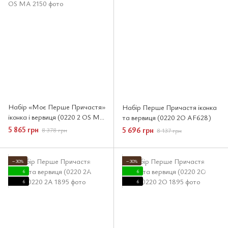
Набір «Моє Перше Причастя»
Набір Перше Причастя іконка
іконка і вервиця (0220 2 OS MA
та вервиця (0220 2O AF628)
2150)
5 865 грн
5 696 грн
8 378 грн
8 137 грн
−30%
−30%
6
6
6
6