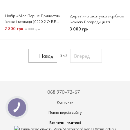
Набір «Моє Перше Причастя»
Дерев'яна шкатулка з срібною
іконка і вервиця (0220 2 O RE
іконкою Богородиця та
1645 CE)
вервицею 7x9 см
2 800 грн
3 000 грн
4 000 грн
Назад
Вперед
3
з 3
068 970-72-67
Контакти
Повна версія сайту
Безпечні платежі