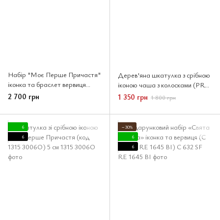
Набір "Моє Перше Причастя"
Дерев'яна шкатулка з срібною
іконка та браслет вервиця
іконою чаша з колосками (PR
(0719 1F MA 2141)
6157 C) 7x9 см
2 700 грн
1 350 грн
1 800 грн
6
−30%
6
6
6