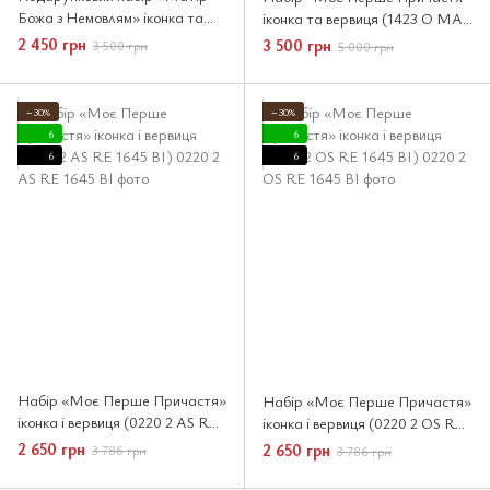
Божа з Немовлям» іконка та
іконка та вервиця (1423 O MA
вервиця (C 622 RE 1645 BI)
2141)
2 450 грн
3 500 грн
3 500 грн
5 000 грн
−30%
−30%
6
6
6
6
Набір «Моє Перше Причастя»
Набір «Моє Перше Причастя»
іконка і вервиця (0220 2 AS RE
іконка і вервиця (0220 2 OS RE
1645 BI)
1645 BI)
2 650 грн
2 650 грн
3 786 грн
3 786 грн