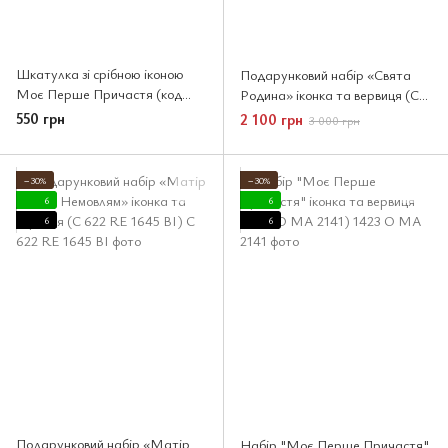
Шкатулка зі срібною іконою
Подарунковий набір «Свята
Моє Перше Причастя (код
Родина» іконка та вервиця (C
1315 3006O) 5 см
632 SF RE 1645 BI)
550 грн
2 100 грн
3 000 грн
−30%
−30%
6
6
6
6
Подарунковий набір «Матір
Набір "Моє Перше Причастя"