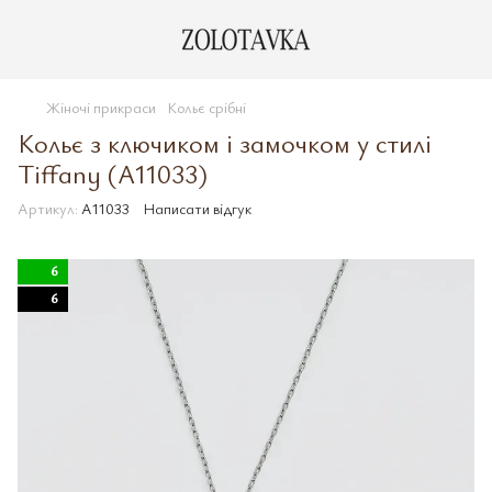
Жіночі прикраси
Кольє срібні
Кольє з ключиком і замочком у стилі
Tiffany (A11033)
Артикул:
A11033
Написати відгук
6
6