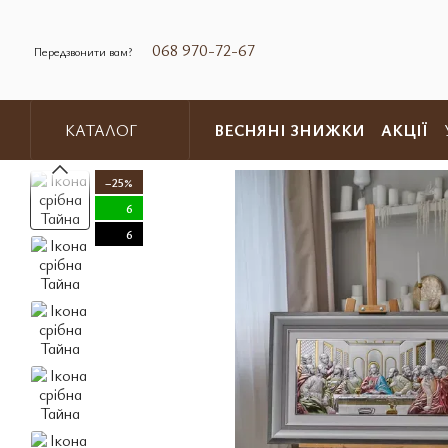
Перейти до основного контенту
068 970-72-67
Передзвонити вам?
ВЕСНЯНІ ЗНИЖКИ
АКЦІЇ
КАТАЛОГ
Обмін та повернення
Контакт
−25%
6
6