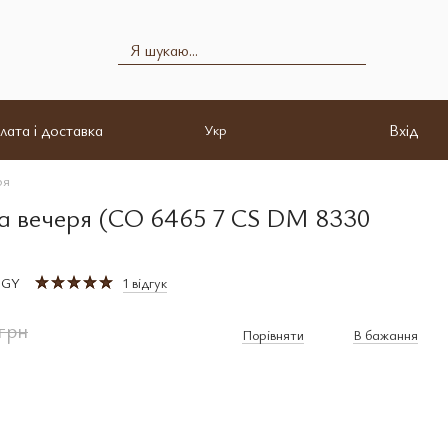
лата і доставка
Вхід
Укр
ря
на вечеря (CO 6465 7 CS DM 8330
 GY
1 відгук
грн
Порівняти
В бажання