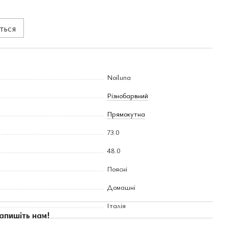
ться
Noiluna
Різнобарвний
Прямокутна
73.0
48.0
Поясні
Домашні
Італія
апишіть нам!