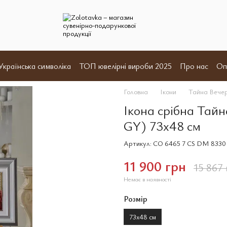
Українська символіка
ТОП ювелірні вироби 2025
Про нас
Оп
и
Відгуки
Угода користувача
Договір оферта
Головна
Ікони
Тайна Вече
Ікона срібна Тай
GY) 73х48 см
Артикул: CO 6465 7 CS DM 8330
11 900 грн
15 867 
Немає в наявності
Розмір
73х48 см