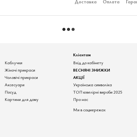
Доставка
Оплата
Гара
Клієнтам
Каблучки
Вхід до кабінету
Жіночі прикраси
ВЕСНЯНІ ЗНИЖКИ
Чоловічі прикраси
АКЦІЇ
Аксесуари
Українська символіка
Посуд
ТОП ювелірні вироби 2025
Картини для дому
Про нас
Ми в соцмережах