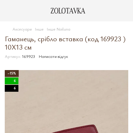
Аксесуари
Інше
Інше Noiluna
Гаманець, срібло вставка (код 169923 )
10X13 см
Артикул:
169923
Написати відгук
−15%
6
6