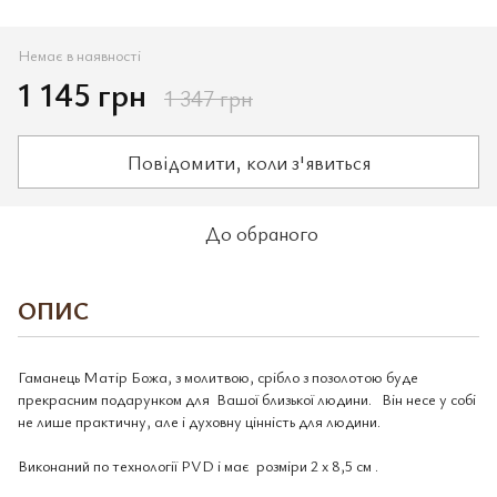
Немає в наявності
1 145 грн
1 347 грн
Повідомити, коли з'явиться
До обраного
ОПИС
Гаманець Матір Божа, з молитвою, срібло з позолотою буде
прекрасним подарунком для Вашої близької людини. Він несе у собі
не лише практичну, але і духовну цінність для людини.
Виконаний по технології PVD і має розміри 2 х 8,5 см .