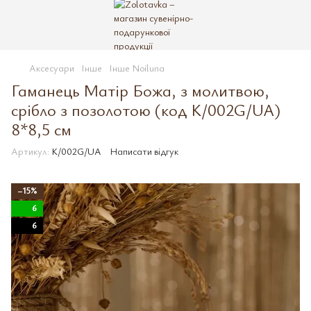
Аксесуари
Інше
Інше Noiluna
Гаманець Матір Божа, з молитвою,
срібло з позолотою (код K/002G/UA)
8*8,5 см
Артикул:
K/002G/UA
Написати відгук
−15%
6
6