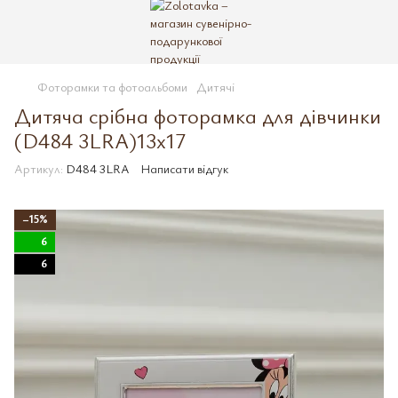
Фоторамки та фотоальбоми
Дитячі
Дитяча срібна фоторамка для дівчинки
(D484 3LRA)13х17
Артикул:
D484 3LRA
Написати відгук
−15%
6
6