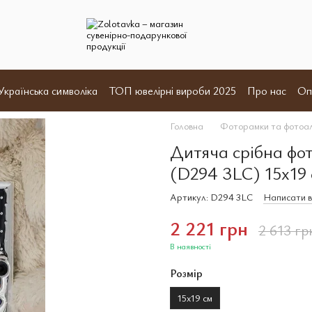
Українська символіка
ТОП ювелірні вироби 2025
Про нас
Оп
и
Відгуки
Угода користувача
Договір оферта
Головна
Фоторамки та фотоа
Дитяча срібна фо
(D294 3LC) 15х19
Артикул: D294 3LC
Написати в
2 221 грн
2 613 гр
В наявності
Розмір
15х19 см