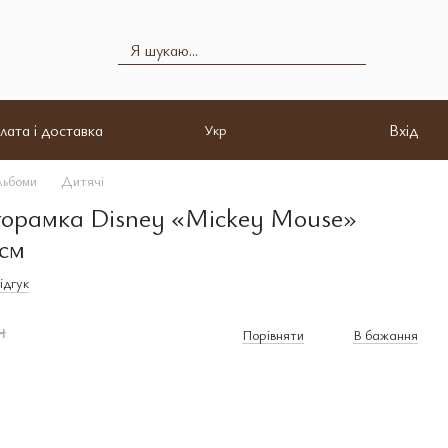
лата і доставка
Вхід
Укр
льбоми
Дитячі
торамка Disney «Mickey Mouse»
 см
ідгук
н
Порівняти
В бажання