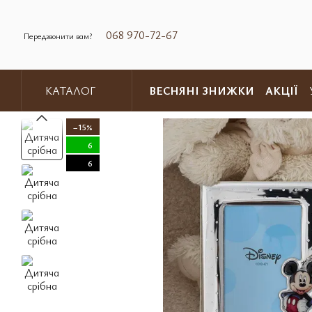
Перейти до основного контенту
068 970-72-67
Передзвонити вам?
ВЕСНЯНІ ЗНИЖКИ
АКЦІЇ
КАТАЛОГ
Обмін та повернення
Контакт
−15%
6
6