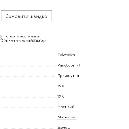
Замовити швидко
ОПЛАТА ЧАСТИНАМИ
6 платежів по 370.17 грн
Zolotavka
Різнобарвний
Прямокутна
15.0
19.0
Настільні
Miro-silver
Домашні