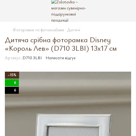
Фоторамки та фотоальбоми
Дитячі
Дитяча срібна фоторамка Disney
«Король Лев» (D710 3LBI) 13х17 см
Артикул:
D710 3LBI
Написати відгук
−15%
6
6