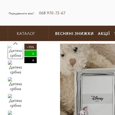
Перейти до основного контенту
068 970-72-67
Передзвонити вам?
ВЕСНЯНІ ЗНИЖКИ
АКЦІЇ
КАТАЛОГ
Обмін та повернення
Контакт
−15%
6
6