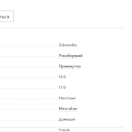
ться
Zolotavka
Різнобарвний
Прямокутна
13.0
17.0
Настільні
Miro-silver
Домашні
Італія