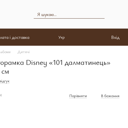
лата і доставка
Вхід
Укр
льбоми
Дитячі
торамка Disney «101 далматинець»
 см
ідгук
н
Порівняти
В бажання