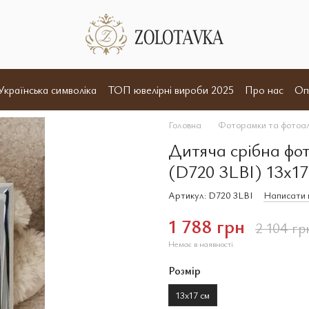
Українська символіка
ТОП ювелірні вироби 2025
Про нас
Оп
и
Відгуки
Угода користувача
Договір оферта
Головна
Фоторамки та фотоа
Дитяча срібна фо
(D720 3LBI) 13х17
Артикул: D720 3LBI
Написати в
1 788 грн
2 104 гр
Немає в наявності
Розмір
13х17 см