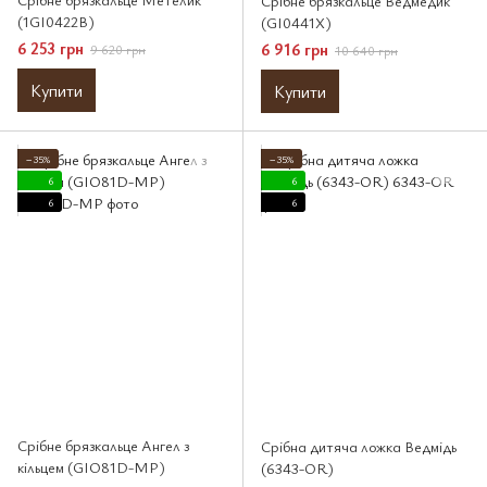
Срібне брязкальце Ведмедик
(1GI0422B)
(GI0441X)
6 253 грн
6 916 грн
9 620 грн
10 640 грн
Купити
Купити
−35%
−35%
6
6
6
6
Срібне брязкальце Ангел з
Срібна дитяча ложка Ведмідь
кільцем (GIO81D-MP)
(6343-OR)