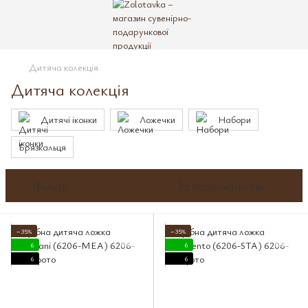
Дитяча колекція
Дитяча колекція
Дитячі іконки
Ложечки
Набори
Брязкальця
Фільтр
За популярністю
−35%
−35%
6
6
6
6