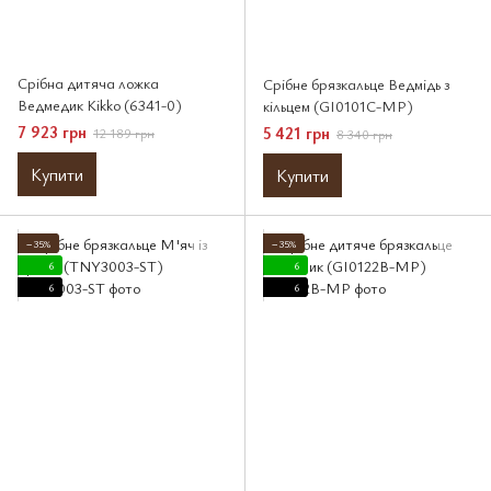
Срібна дитяча ложка
Срібне брязкальце Ведмідь з
Ведмедик Kikko (6341-0)
кільцем (GI0101C-MP)
7 923 грн
5 421 грн
12 189 грн
8 340 грн
Купити
Купити
−35%
−35%
6
6
6
6