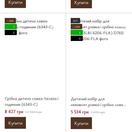
Купити
Купити
−35%
ХІТ
6
−25%
6
6
6
Срібна дитяча ложка Лелека і
Дитячий набір для
годинник (6343-C)
немовлят,рамка і срібна ложка
(D760 3LBI 6206-FLA)
8 427 грн
5 534 грн
12 964 грн
7 379 грн
Купити
Купити