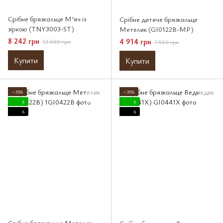
Срібне брязкальце М'яч із
Срібне дитяче брязкальце
зіркою (TNY3003-ST)
Метелик (GI0122B-MP)
8 242 грн
4 914 грн
12 680 грн
7 560 грн
Купити
Купити
−35%
−35%
6
6
6
6
Срібне брязкальце Метелик