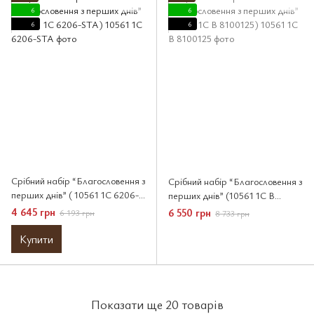
6
6
6
6
Срібний набір “Благословення з
Срібний набір “Благословення з
перших днів” ( 10561 1C 6206-
перших днів” (10561 1C B
STA)
8100125)
4 645 грн
6 550 грн
6 193 грн
8 733 грн
Купити
Показати ще 20 товарів