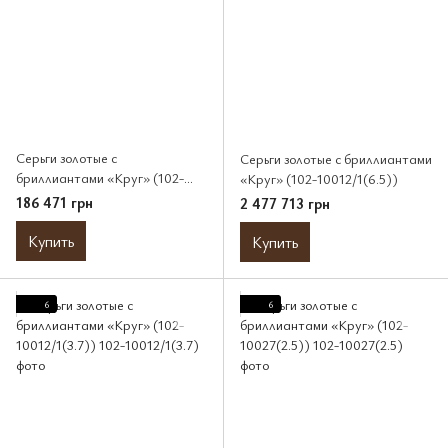
Серьги золотые с
Серьги золотые с бриллиантами
бриллиантами «Круг» (102-
«Круг» (102-10012/1(6.5))
10013(4.0))
186 471 грн
2 477 713 грн
Купить
Купить
6
6