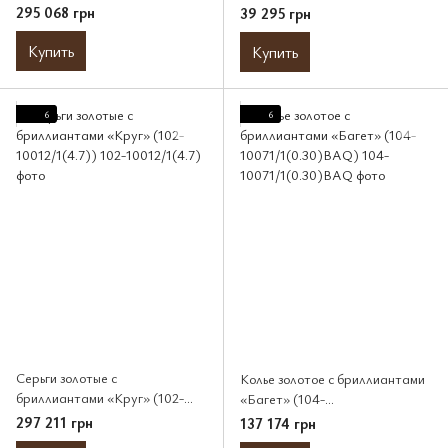
10151(4.7))
295 068 грн
39 295 грн
Купить
Купить
6
6
Серьги золотые с
Колье золотое с бриллиантами
бриллиантами «Круг» (102-
«Багет» (104-
10012/1(4.7))
10071/1(0.30)BAQ)
297 211 грн
137 174 грн