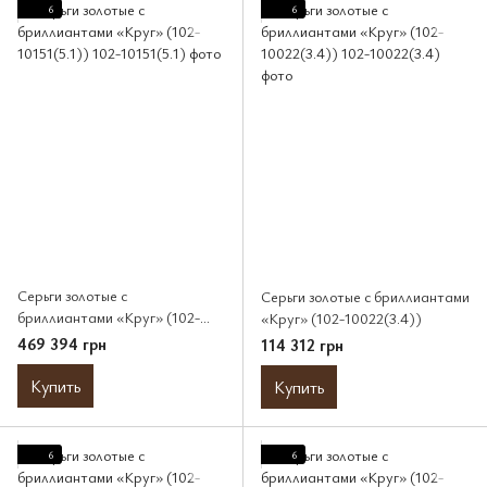
6
6
Серьги золотые с
Серьги золотые с бриллиантами
бриллиантами «Круг» (102-
«Круг» (102-10022(3.4))
10151(5.1))
469 394 грн
114 312 грн
Купить
Купить
6
6