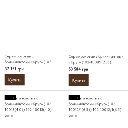
Серьги золотые с
Серьги золотые с бриллиантами
бриллиантами «Круг» (102-
«Круг» (102-10089(2.5))
10032(2.2))
37 151 грн
53 584 грн
Купить
Купить
6
6