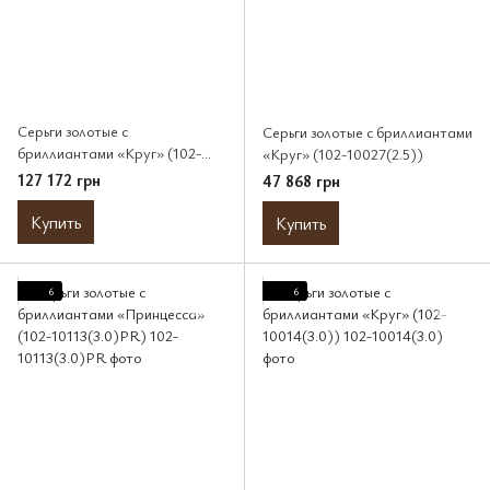
Серьги золотые с
Серьги золотые с бриллиантами
бриллиантами «Круг» (102-
«Круг» (102-10027(2.5))
10012/1(3.7))
127 172 грн
47 868 грн
Купить
Купить
6
6