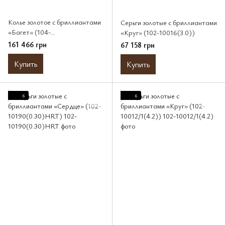
Колье золотое с бриллиантами
Серьги золотые с бриллиантами
«Багет» (104-
«Круг» (102-10016(3.0))
10071/2(0.30)BAQ)
161 466 грн
67 158 грн
Купить
Купить
6
6