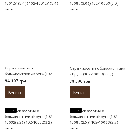
Серьги золотые с
Серьги золотые с бриллиантами
бриллиантами «Круг» (102-
«Круг» (102-10089(3.0))
10012/1(3.4))
94 307 грн
78 590 грн
Купить
Купить
6
6