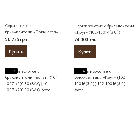
Серьги золотые с
Серьги золотые с бриллиантами
бриллиантами «Принцесса»
«Круг» (102-10014(3.0))
(102-10113(3.0)PR)
90 735 грн
74 303 грн
Купить
Купить
6
6