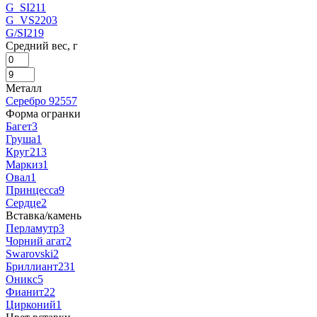
G_SI
211
G_VS2
203
G/SI2
19
Средний вес, г
Металл
Серебро 925
57
Форма огранки
Багет
3
Груша
1
Круг
213
Маркиз
1
Овал
1
Принцесса
9
Сердце
2
Вставка/камень
Перламутр
3
Чорний агат
2
Swarovski
2
Бриллиант
231
Оникс
5
Фианит
22
Цирконий
1