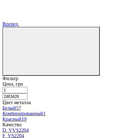
Вперед
Фильтр
Цена, грн
Цвет металла
Белый
57
Комбинированный
1
Красный
19
Качество
D_VVS2
204
F_VS2
204