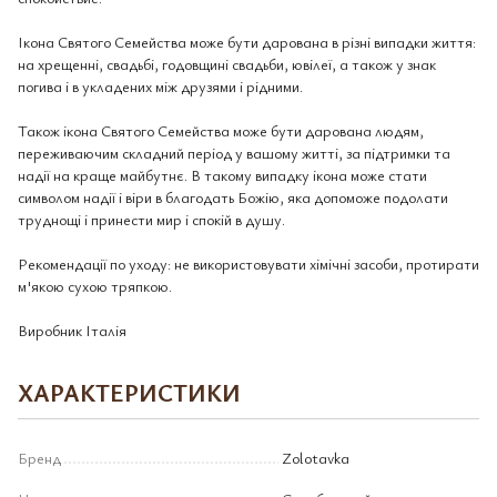
Ікона Святого Семейства може бути дарована в різні випадки життя:
на хрещенні, свадьбі, годовщині свадьби, ювілеї, а також у знак
погива і в укладених між друзями і рідними.
Також ікона Святого Семейства може бути дарована людям,
переживаючим складний період у вашому житті, за підтримки та
надії на краще майбутнє. В такому випадку ікона може стати
символом надії і віри в благодать Божію, яка допоможе подолати
труднощі і принести мир і спокій в душу.
Рекомендації по уходу: не використовувати хімічні засоби, протирати
м'якою сухою тряпкою.
Виробник Італія
ХАРАКТЕРИСТИКИ
Бренд
Zolotavka